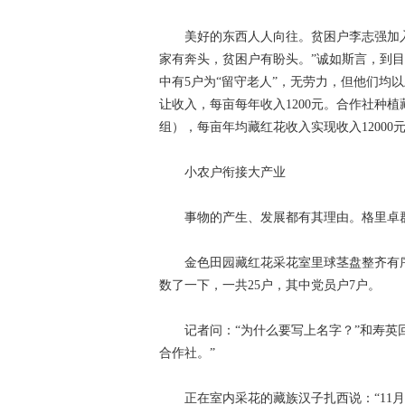
美好的东西人人向往。贫困户李志强加
家有奔头，贫困户有盼头。”诚如斯言，到目
中有5户为“留守老人”，无劳力，但他们均
让收入，每亩每年收入1200元。合作社种
组），每亩年均藏红花收入实现收入12000
小农户衔接大产业
事物的产生、发展都有其理由。格里卓
金色田园藏红花采花室里球茎盘整齐有
数了一下，一共25户，其中党员户7户。
记者问：“为什么要写上名字？”和寿英
合作社。”
正在室内采花的藏族汉子扎西说：“11