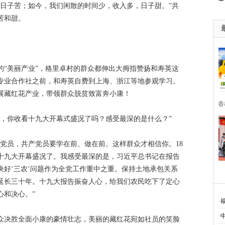
，日子苦；如今，我们闲散的时间少，收入多，日子甜。”共
苦和甜。
的“美丽产业”，格里卓村的群众都伸出大拇指赞扬和寿英这
专业合作社之前，和寿英自费到上海、浙江等地参观学习。
展藏红花产业，带领群众脱贫致富奔小康！
香
长，你收看十九大开幕式盛况了吗？感受最深的是什么？”
党员，共产党员要学在前、做在前。这样群众才相信你。18
十九大开幕盛况了。我感受最深的是，习近平总书记在报告
决好‘三农’问题作为全党工作重中之重。保持土地承包关系
延长三十年。十九大报告振奋人心，给我们农民吃下了定心
心和决心。”
·
·
众决胜全面小康的豪情壮志，美丽的藏红花宛如社员的笑脸