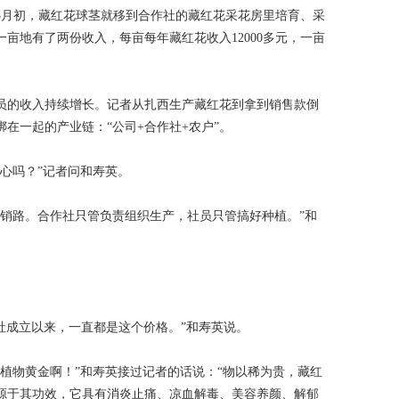
5月初，藏红花球茎就移到合作社的藏红花采花房里培育、采
亩地有了两份收入，每亩每年藏红花收入12000多元，一亩
社员的收入持续增长。记者从扎西生产藏红花到拿到销售款倒
在一起的产业链：“公司+合作社+农户”。
心吗？”记者问和寿英。
愁销路。合作社只管负责组织生产，社员只管搞好种植。”和
作社成立以来，一直都是这个价格。”和寿英说。
植物黄金啊！”和寿英接过记者的话说：“物以稀为贵，藏红
贵源于其功效，它具有消炎止痛、凉血解毒、美容养颜、解郁