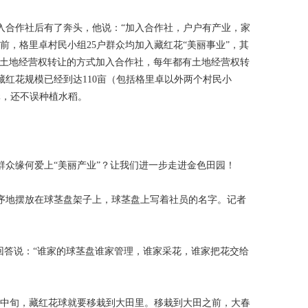
入合作社后有了奔头，他说：“加入合作社，户户有产业，家
前，格里卓村民小组25户群众均加入藏红花“美丽事业”，其
以土地经营权转让的方式加入合作社，每年都有土地经营权转
植藏红花规模已经到达110亩（包括格里卓以外两个村民小
元，还不误种植水稻。
群众缘何爱上“美丽产业”？让我们进一步走进金色田园！
序地摆放在球茎盘架子上，球茎盘上写着社员的名字。记者
回答说：“谁家的球茎盘谁家管理，谁家采花，谁家把花交给
月中旬，藏红花球就要移栽到大田里。移栽到大田之前，大春