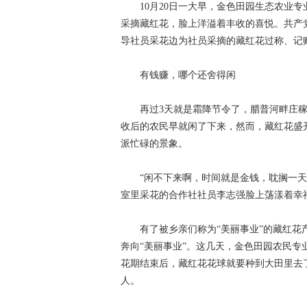
10月20日一大早，金色田园生态农业
采摘藏红花，脸上洋溢着丰收的喜悦。共产
导社员采花边为社员采摘的藏红花过称、记
有钱赚，哪个还舍得闲
再过3天就是霜降节令了，腊普河畔庄
收后的农民早就闲了下来，然而，藏红花盛
派忙碌的景象。
“闲不下来啊，时间就是金钱，耽搁一
室里采花的合作社社员李志强脸上荡漾着幸
有了被乡亲们称为“美丽事业”的藏红
奔向“美丽事业”。这几天，金色田园农民
花期结束后，藏红花花球就要种到大田里去
人。