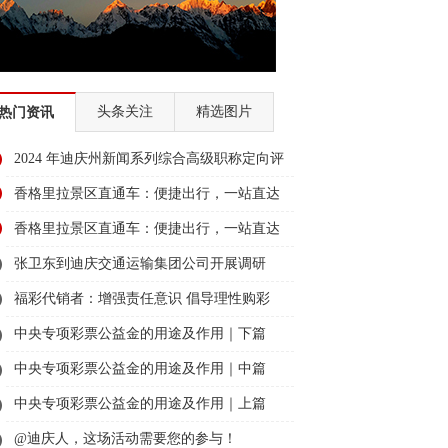
头条关注
精选图片
热门资讯
2024 年迪庆州新闻系列综合高级职称定向评
审通过人员名单公示
香格里拉景区直通车：便捷出行，一站直达
美景
香格里拉景区直通车：便捷出行，一站直达
美景
张卫东到迪庆交通运输集团公司开展调研
福彩代销者：增强责任意识 倡导理性购彩
中央专项彩票公益金的用途及作用｜下篇
中央专项彩票公益金的用途及作用｜中篇
中央专项彩票公益金的用途及作用｜上篇
@迪庆人，这场活动需要您的参与！