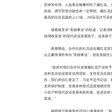
安神等作用。人如果在晚餐时吃了藏红花，
疾病、调节肝肾功能也有一定帮助。藏红花
最高的仅在花蕊的上1/3处，200朵花才可采
循着格里卓“美丽事业”的轨迹，记者清
续增收渠道”的现代农业发展路子。这条路
夜幕降临，合作社的社员还在藏红花室
众正豪情满怀奔向“美丽事业”，创造美丽生
“政府对我们合作社发展藏红花产业给予
农村党员创业致富信用贷款，支持党员在脱
告，我们的信心更足了，习近平总书记说，
支持保护制度，发展多种形式适度规模经营
小农户和现代农业发展有机衔接。促进农村
渠道。”
杨明接过和寿英的话信心满满地说：“有