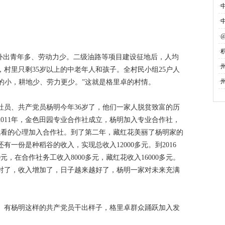
·
·
·
·
，外出青年多、劳动力少。二级油路等项目建设征地后，人均
募
·
村里只剩35岁以上的中老年人和孩子。全村民小组25户人
·
小的小，耕地少、劳力更少。”这就是格里卓的村情。
社员、共产党员杨明今年36岁了，他们一家人脱贫致富的历
011年，金色田园专业合作社成立，杨明加入专业合作社，
试看的心理加入合作社。到了第二年，藏红花美丽了杨明家的
一份是种稻谷的收入，实现总收入12000多元。到2016
元，在合作社务工收入8000多元，藏红花收入16000多元。
对了，收入增加了，日子越来越好了，杨明一家对未来充满
。有杨明这样的共产党员干出样子，格里卓群众踊跃加入发