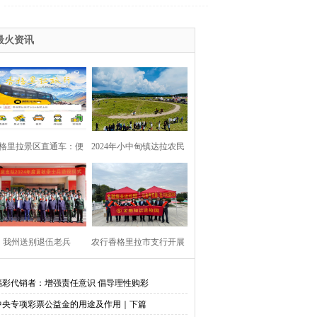
最火资讯
格里拉景区直通车：便
2024年小中甸镇达拉农民
捷出行，一站直达美景
丰收节在团结村吉达木草
原举行
我州送别退伍老兵​
农行香格里拉市支行开展
金融知识进校园活动
福彩代销者：增强责任意识 倡导理性购彩
中央专项彩票公益金的用途及作用｜下篇