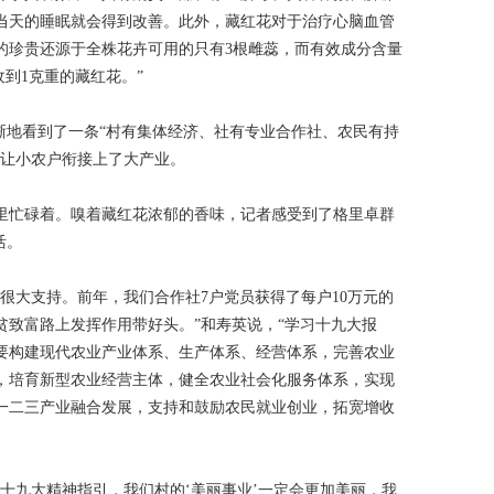
当天的睡眠就会得到改善。此外，藏红花对于治疗心脑血管
的珍贵还源于全株花卉可用的只有3根雌蕊，而有效成分含量
收到1克重的藏红花。”
晰地看到了一条“村有集体经济、社有专业合作社、农民有持
子让小农户衔接上了大产业。
里忙碌着。嗅着藏红花浓郁的香味，记者感受到了格里卓群
活。
很大支持。前年，我们合作社7户党员获得了每户10万元的
贫致富路上发挥作用带好头。”和寿英说，“学习十九大报
要构建现代农业产业体系、生产体系、经营体系，完善农业
，培育新型农业经营主体，健全农业社会化服务体系，实现
一二三产业融合发展，支持和鼓励农民就业创业，拓宽增收
十九大精神指引，我们村的‘美丽事业’一定会更加美丽，我