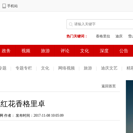
专题
专题专栏
文化
网络视频
旅游
迪庆文艺
精
测试
普达措国家公园
好读好看
健康生活
天气预报
返回首页
庆妇女网
中共迪庆州委办公室
电子商务
藏红花香格里卓
网 作者：
发布时间：2017-11-08 10:05:09