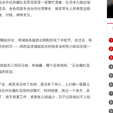
专业合作社的藏红花育花室里一派繁忙景象：社员专心致志地
党员、金色田园专业合作社理事长、致富带头人和寿英边指
账、付钱，神情专注。
稼颗粒归仓，塔城镇各族群众刚刚庆祝了丰收节。在过去，秋
开的村庄——维西县塔城镇其宗村格里卓村民小组却呈现一
天就损失三四百元钱，有钱赚，哪个还舍得闲。”正在藏红花
福的笑容。
花产业，格里卓没有了农闲，更没有了闲人，人们都一股脑儿
专业合作社藏红花室特别繁忙。时间很紧，再过一个来月，采
了，谁不抓紧工作，谁家收入就减少，日子过得就比不上别