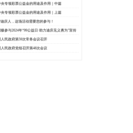
中央专项彩票公益金的用途及作用｜中篇
中央专项彩票公益金的用途及作用｜上篇
@迪庆人，这场活动需要您的参与！
积极参与2024年“99公益日·助力迪庆见义勇为”宣传
捐活动倡议书
州人民政府第59次常务会议召开
州人民政府党组召开第48次会议