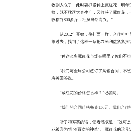
收割入仓了，此时要抓紧种上藏红花，明年
摘，既不耽误大春生产，又收获了藏红花，一
收稻谷800多斤，社员当然高兴。”
从2012年开始，像扎西一样，合作社
推过去，找到了这样一条把农民利益紧紧捆绑
“种这么多藏红花市场在哪里？你们不担
“我们与金珂公司签订了购销合同，不
寿英回答说。
“藏红花的价格怎么样？”记者问。
“我们的合同价格每克136元。我们合
听了和寿英的话，记者感慨道：“这可是
花被誉为‘能治百病的神草’。 藏红花的珍