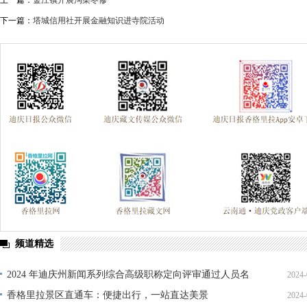
上一篇：
金江镇开展沟渠冬修
下一篇：
塔城信用社开展金融知识进寺院活动
频道精选
2024 年迪庆州新闻系列综合高级职称定向评审通过人员名
2024-
单公示
香格里拉景区直通车：便捷出行，一站直达美景
2024-