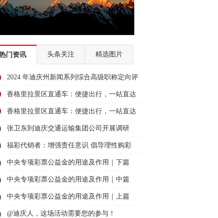
头条关注
精选图片
热门资讯
2024 年迪庆州新闻系列综合高级职称定向评
审通过人员名单公示
香格里拉景区直通车：便捷出行，一站直达
美景
香格里拉景区直通车：便捷出行，一站直达
美景
张卫东到迪庆交通运输集团公司开展调研
福彩代销者：增强责任意识 倡导理性购彩
中央专项彩票公益金的用途及作用｜下篇
中央专项彩票公益金的用途及作用｜中篇
中央专项彩票公益金的用途及作用｜上篇
@迪庆人，这场活动需要您的参与！