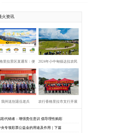
最火资讯
格里拉景区直通车：便
2024年小中甸镇达拉农民
捷出行，一站直达美景
丰收节在团结村吉达木草
原举行
我州送别退伍老兵​
农行香格里拉市支行开展
金融知识进校园活动
福彩代销者：增强责任意识 倡导理性购彩
中央专项彩票公益金的用途及作用｜下篇