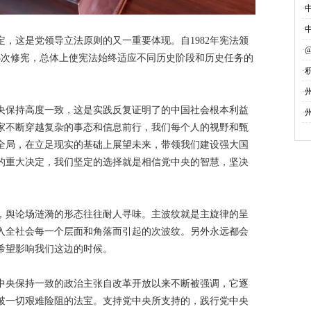
·
·
，这是党领导立法原则的又一重要体现。自1982年宪法颁
·
5次修宪，总体上使宪法始终适应不同历史阶段和历史任务的
·
募
·
央保持高度一致，这是实践反复证明了的中国社会根本利益
·
家不断穿越复杂的事态和信息前行，我们每个人的视野和甄
全局，在立足现实的基础上展望未来，带领我们建设强大国
的重大决定，我们坚定的选择就是相信党中央的智慧，坚决
，舆论场涟漪的形态往往耐人寻味。主波纹就是主旋律的呈
入全社会每一个层面和角落而引起的次波纹。另外永远都会
希望影响我们这边的时候。
中央保持一致的政治主张自改革开放以来不断被强调，它逐
破一切艰难险阻的法宝。支持党中央所支持的，践行党中央