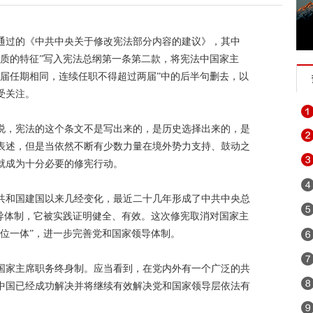
通过的《中共中央关于修改宪法部分内容的建议》，其中
本质的特征”写入宪法总纲第一条第二款，将宪法中国家主
每届任期相同，连续任职不得超过两届”中的后半句删去，以
受关注。
说，宪法的这个条文不是写出来的，是历史选择出来的，是
表述，但是当依然不断有少数力量在境外势力支持、鼓动之
就成为十分必要的修宪行动。
共和国建国以来几经变化，最近二十几年形成了中共中央总
领导体制，它被实践证明健全、有效。这次修宪取消对国家主
位一体”，进一步完善党和国家领导体制。
国家主席职务终身制。应当看到，在党内外有一个广泛的共
中国已经成功解决并将继续有效解决党和国家领导层依法有