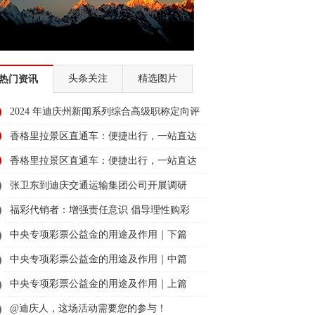
头条关注
精选图片
热门资讯
2024 年迪庆州新闻系列综合高级职称定向评
审通过人员名单公示
香格里拉景区直通车：便捷出行，一站直达
美景
香格里拉景区直通车：便捷出行，一站直达
美景
张卫东到迪庆交通运输集团公司开展调研
福彩代销者：增强责任意识 倡导理性购彩
中央专项彩票公益金的用途及作用｜下篇
中央专项彩票公益金的用途及作用｜中篇
中央专项彩票公益金的用途及作用｜上篇
@迪庆人，这场活动需要您的参与！