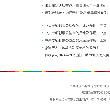
频道精选
2024 年迪庆州新闻系列综合高级职称定向
单公示
香格里拉景区直通车：便捷出行，一站直达
香格里拉景区直通车：便捷出行，一站直达
张卫东到迪庆交通运输集团公司开展调研
福彩代销者：增强责任意识 倡导理性购彩
中央专项彩票公益金的用途及作用｜下篇
中央专项彩票公益金的用途及作用｜中篇
中央专项彩票公益金的用途及作用｜上篇
@迪庆人，这场活动需要您的参与！