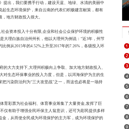
告》提出，我们要携手行动，建设天蓝、地绿、水清的美丽中
说起生态环境保护，来自云南的代表们积极建言献策，都有
级，地方财政投入很大。
,社会资本投入十分有限,企业和社会公众保护环境的积极性
是大理白族自治州州长，他以大理州为例说：“近3年，州节
2015年的4.52%上升至2017年的7.26%，各级投入环
府的大力支持下,大理州积极向上争取、加大地方财政投入、
加大对生态环保事业的投入力度，但是，以洱海保护为主的生
家把污染防治列为“三大攻坚战”之一，而这也必将是一场持
国体育彩票为社会福利、体育事业筹集了大量资金,发挥了巨
票不仅有助于增强全民环保主人翁意识，还可为彩民提供多样
益金，从而使全民成为环境保护的主力军，成为环境保护的