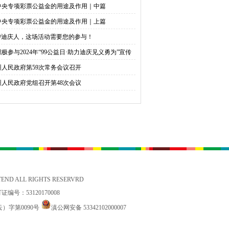
中央专项彩票公益金的用途及作用｜中篇
中央专项彩票公益金的用途及作用｜上篇
@迪庆人，这场活动需要您的参与！
积极参与2024年“99公益日·助力迪庆见义勇为”宣传
捐活动倡议书
州人民政府第59次常务会议召开
州人民政府党组召开第48次会议