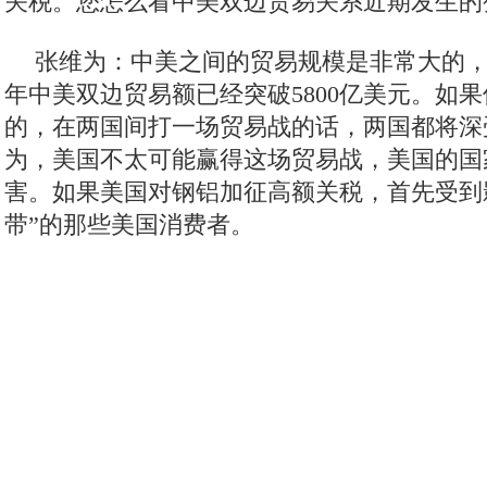
西方国家现在也开始看到中国正在成为创
在新经济的很多方面已经引领全球。我觉得这
面对经济困难的时候，西方国家没有真正进行
票，股票上去了，实体经济没有上去，但是中
革。我们提出“加快新旧发展动能的转换”，现
+”、大数据、云计算等等，确实是走在世界前
观察者网：李克强总理在政府工作报告中提
明显抬头”。而日前刘鹤访美之际，特朗普宣
关税。您怎么看中美双边贸易关系近期发生的
张维为：中美之间的贸易规模是非常大的，我
年中美双边贸易额已经突破5800亿美元。如
的，在两国间打一场贸易战的话，两国都将深
为，美国不太可能赢得这场贸易战，美国的国