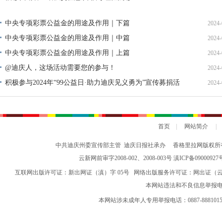
上一篇：
发行环保彩票：全民携手同行建设美丽中国
下一篇：
【代表建议】李国伟代表：推动“永子”制作技艺与围棋共同申遗
频道精选
2024 年迪庆州新闻系列综合高级职称定向评审通过人员名
2024-
单公示
香格里拉景区直通车：便捷出行，一站直达美景
2024-
香格里拉景区直通车：便捷出行，一站直达美景
2024-
张卫东到迪庆交通运输集团公司开展调研
2024-
福彩代销者：增强责任意识 倡导理性购彩
2024-
中央专项彩票公益金的用途及作用｜下篇
2024-
中央专项彩票公益金的用途及作用｜中篇
2024-
中央专项彩票公益金的用途及作用｜上篇
2024-
@迪庆人，这场活动需要您的参与！
2024-