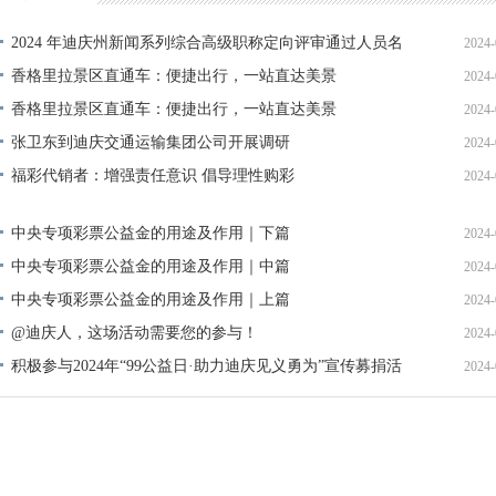
2024 年迪庆州新闻系列综合高级职称定向评审通过人员名
2024-
单公示
香格里拉景区直通车：便捷出行，一站直达美景
2024-
香格里拉景区直通车：便捷出行，一站直达美景
2024-
张卫东到迪庆交通运输集团公司开展调研
2024-
福彩代销者：增强责任意识 倡导理性购彩
2024-
中央专项彩票公益金的用途及作用｜下篇
2024-
中央专项彩票公益金的用途及作用｜中篇
2024-
中央专项彩票公益金的用途及作用｜上篇
2024-
@迪庆人，这场活动需要您的参与！
2024-
积极参与2024年“99公益日·助力迪庆见义勇为”宣传募捐活
2024-
动倡议书