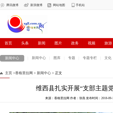
新闻中心
图库
专题
专题专栏
文化
新闻中心
数字报刊
迪庆手机报
摄影世界
测试
普达措国家公园
主页
>
香格里拉网
>
新闻中心
> 正文
法治迪庆
周边地区
生活资讯
迪庆妇女网
中共迪庆州委
维西县扎实开展“支部主题党
来源：香格里拉网 作者：张燕
发布时间：2018-09-18 