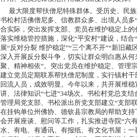
最大限度帮扶僧尼特殊群体。受历史、民族
书松村活佛僧尼多、信教群众多、出境人员多“
合实际，突出发挥支部、党员在维护稳定上的
落实维稳管控措施，深化“平安村”建设，结合
展“反对分裂 维护稳定”“三个离不开”“新旧藏
深入开展反分裂斗争，切实让群众明白惠从何
聚、精神相依”。突出党员在维护稳定、管理
建立党员定期联系帮扶僧尼制度，实行镇村干部
回流人员，成效明显。今年以来，共开展维稳宣
讲、法律知识“七进”34场次。书松村党总支
管理局党支部、书松派出所党支部建立“支部联
在挂钩单位州佛协、德钦县宗教局的帮助支持
会开展座谈、慰问等工作，扎实推进寺院“六有
水、有电、有通讯、有报纸、有文化书屋；一