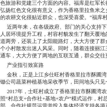
色旅游和党建三个方面的内容。福库是红军长
弘扬红色文化很有意义，作为香格里拉鱼米之
的农耕文化很贴近群众，也深受喜爱。”福库
近两年来，在各级政府、部门的关心支持下
人居环境提升工程，村容村貌发生了翻天覆地
道两旁，还装上了太阳能路灯，大大方便了群
个小村散发出迷人风采。同时，随着连接丽江
通车，大大方便了两地的互联互通，群众交往
产业指引致富路
金秋，正是上江乡仕旺村香格里拉市酥圃湾
锄公司蔬菜种植基地采收季节，田间地头只见
2017年，士旺村成立了香格里拉市酥圃湾
照“村总支+合作社+基地+农户”模式运作，村
部、合作社规范运营并投入集体经济支持各项