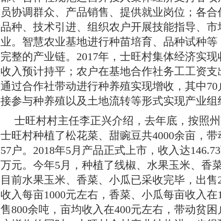
员协调群众、产品销售、提供就业岗位；各合
品种、技术引进、组织农户开展技能指导、市
业。智慧农业基地进行种苗培育、品种试种等
完整的产业链。2017年，士旺村集体经济实现收
收入预计持平；农户在基地合作社务工工资支出
通过合作社带动进行种养殖实现增收，其中70
接参与种养殖以及土地流转等形式实现产业组
士旺村村主任李正兴介绍，去年底，按照州
士旺村种植了松花菜、甜豌豆共4000余亩，带
57户。2018年5月产品正式上市，收入达146.7
万元。今年5月，种植了线椒、水果玉米、香菜
目前水果玉米、香菜、小瓜已采收完毕，出售2
收入每亩1000元左右，香菜、小瓜每亩收入在1
售800余吨，亩均收入在400元左右，带动贫困