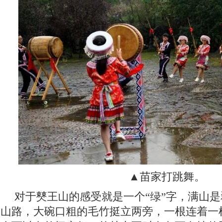
▲苗家打跳舞。
对于僰王山的感受就是一个“绿”字，满山
山路，大碗口粗的毛竹挺立两旁，一根连着一