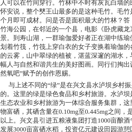
人可以在竹间穿行。竹林中不时有灰瓦白墙的
怀安说，整个僰王山最多的是这种毛竹。毛竹
个月即可成材。问是否是面积最大的竹林？答
竹海公园，在邻近的一个县，电影《卧虎藏龙
景。到寿山湖，一群瑜伽爱好者正在湖中练瑜
划着竹筏，竹筏上穿白衣的女子变换着瑜伽的
的云雾，山中翠绿的植被，湛蓝深邃的湖水，
幅人与自然和谐共生的美好图画。同行们掏出
然氧吧”赋予的创作恩赐。
与上述不同的“绿”是在兴文县水泸坝乡村
的。这里的绿是绿色食品和乡村旅游。水泸坝
生态农业和乡村旅游为一体综合服务集群，这
物富硒，其硒含量在0.10mg至0.445mg之间
以上。兴文县引进五粮液集团打造1000亩酿
发展3000亩富硒水稻，投资亿元建设田园游