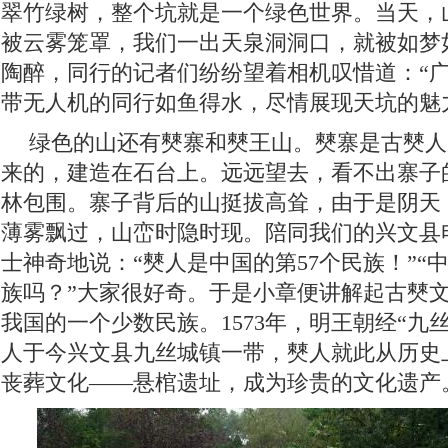
翠竹绿树，整个坑就是一个绿色世界。当天，
被云雾笼罩，我们一出天泉洞洞口，就被如梦
陶醉，同行的记者们纷纷望着相机叹惜道：“广
带无人机的同行如鱼得水，尽情展现天坑的魅
绿色的山还有僰寨和僰王山。僰寨是古僰人
来的，建造在石台上。远远望去，看不出寨子
林包围。寨子背后的山挺拔高耸，由于是阴天
薄雾飘过，山峦时隐时现。陪同我们的兴文县
士神奇地说：“僰人是中国的第57个民族！”“
族吗？”大家很好奇。于是小章便讲解起古僰
我国的一个少数民族。1573年，明王朝经“九
人于今兴文县九丝城镇一带，僰人就此从历史
丧葬文化——悬棺遗址，成为珍贵的文化遗产