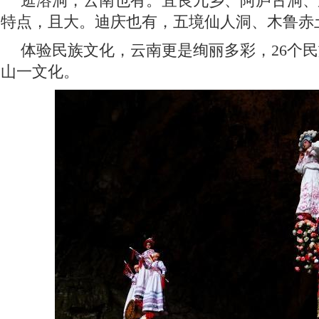
逛溶洞，云南也有。宜良九乡、阿庐古洞、
特点，且大。迪庆也有，五境仙人洞、木鲁赤
体验民族文化，云南更是绚丽多彩，26个
山一文化。