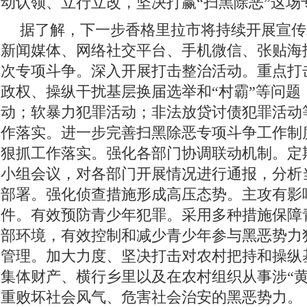
动认领、立行立改，坚决打赢“扫黑除恶”这场
据了解，下一步香格里拉市将持续开展宣传
新闻媒体、网络社交平台、手机微信、张贴海
次专项斗争。深入开展打击整治活动。重点打
政权、操纵干扰基层换届选举和“村霸”等问题
动；软暴力犯罪活动；非法放贷讨债犯罪活动
作落实。进一步完善扫黑除恶专项斗争工作制
狠抓工作落实。强化各部门协调联动机制。定
小组会议，对各部门开展情况进行通报，分析
部署。强化侦查措施形成高压态势。主攻有影
件。有效预防青少年犯罪。采用多种措施保障
部环境，有效控制和减少青少年参与黑恶势力
管理。加大力度、坚决打击对农村把持和操纵
集体财产、横行乡里以及在农村组织从事涉“黄
重败坏社会风气、危害社会治安的黑恶势力。