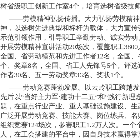
树省级职工创新工作室4个，培育选树省级技师
——劳模精神弘扬传播。
大力弘扬劳模精神
神，以选树先进典型和标杆为载体，大力宣传
示范引领作用，引导职工辛勤劳动、诚实劳动
开展劳模精神宣讲活动20场次，覆盖职工380
全国、省劳动模范和先进工作者12名，全国、
个、奖章8名，全国、省工人先锋号5个。评选
作者30名、五一劳动奖章36名、奖状1个。
——劳动竞赛蓬勃发展。
以云岭职工跨越发
先后以“当好主力军·建功十二五”和“践行新理
题，在重点行业产业、重大基础设施建设、生
广泛开展劳动竞赛、技能大赛、岗位练兵、名
组织竞赛124场次，参赛职工1.2万人次。一
人，在工会搭建的平台中，因自身技术赢得掌