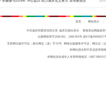
积极参与2024年“99公益日·助力迪庆见义勇为”宣传募捐活
2024-
动倡议书