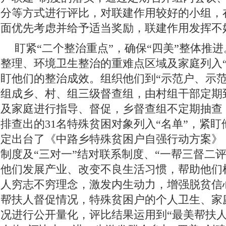
分等方式进行评比，对联建作用较好的小组，
面优先考虑并给予适当奖励，联建作用发挥不
盯紧“二个整治重点”，确保“四美”整体推
整理、环境卫生整治的重难点区域及家庭列入“
盯他们的整治成效。组织他们到“示范户、示范
组成乡、村、组三级督查组，由村组干部定期
及家庭进行指导、督促，乡督查组不定期抽查
排查出的31名特殊贫困对象列入“名单”，紧
定出台了《中路乡特殊贫困户自强行动方案》，
制度及“三对一”结对联系制度、“一帮三督二
他们发展产业、改变不良生活习惯，帮助他们
人穷志不穷理念，激发内生动力，增强脱贫信
帮扶人督促情况，特殊贫困户的个人卫生、家
况进行公开量化，评比结果运用到“最美帮扶人”