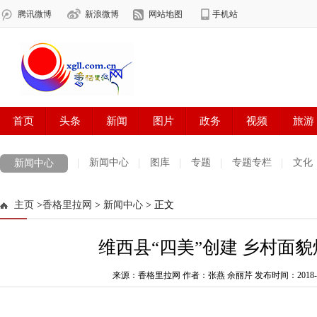
新闻中心
图库
专题
专题专栏
文化
新闻中心
数字报刊
迪庆手机报
摄影世界
测试
普达措国家公园
主页
>
香格里拉网
>
新闻中心
> 正文
法治迪庆
周边地区
生活资讯
迪庆妇女网
中共迪庆州委
维西县“四美”创建 乡村面
来源：香格里拉网 作者：张燕 余丽芹
发布时间：2018-12-