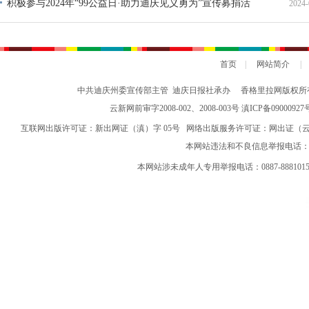
积极参与2024年“99公益日·助力迪庆见义勇为”宣传募捐活
2024-
动倡议书