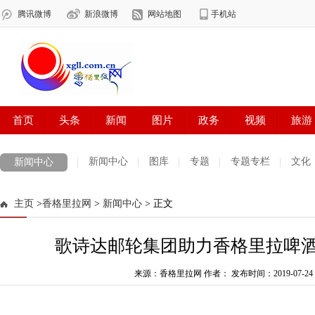
新闻中心
图库
专题
专题专栏
文化
新闻中心
数字报刊
迪庆手机报
摄影世界
测试
普达措国家公园
主页
>
香格里拉网
>
新闻中心
> 正文
法治迪庆
周边地区
生活资讯
迪庆妇女网
中共迪庆州委
歌诗达邮轮集团助力香格里拉啤
来源：香格里拉网 作者：
发布时间：2019-07-24 0