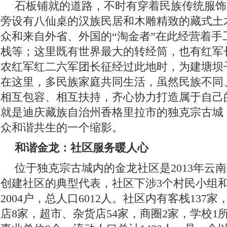
石板铺就的道路，不时有穿着民族传统服饰
旁设有八仙桌的汉族民居和木雕精致的藏式土
众和来自外省、外国的“淘金者”在此经营着手
栈等；这里既有世界最大的转经筒，也有红军
农红军红二六军团长征经过此地时，为建塘坝
在这里，多民族家庭共同生活，虽然民族不同
相互包容、相互扶持，齐心协力打造属于自己
就是迪庆藏族自治州香格里拉市的独克宗古城
众和谐共生的一个缩影。
和谐金龙：社区服务暖人心
位于独克宗古城内的金龙社区是2013年云
创建社区的典型代表，社区下涉3个村民小组和
2004户，总人口6012人。社区内有客栈137
店8家，超市、杂货店54家，商圈2家，学校1