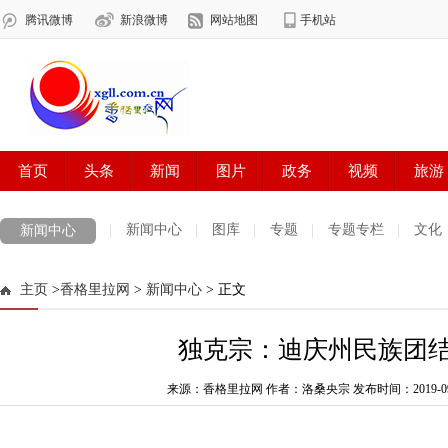
新闻中心
图库
专题
专题专栏
文化
新闻中心
数字报刊
迪庆手机报
摄影世界
测试
普达措国家公园
主页
>
香格里拉网
>
新闻中心
> 正文
法治迪庆
周边地区
生活资讯
迪庆妇女网
中共迪庆州委
独克宗：迪庆州民族团
来源：香格里拉网 作者：洛桑央宗
发布时间：2019-09-0