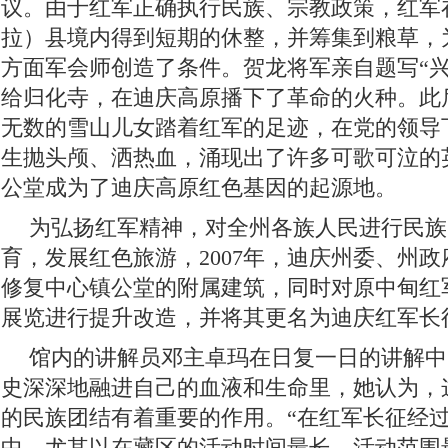
议。由于红军正确执行民族、宗教政策，红军
拉）县境内得到短期的休整，并筹集到粮草，
方面军会师创造了条件。贺龙将军亲自题写“兴
给归化寺，在迪庆高原播下了革命的火种。此
无数的雪山儿女踏着红军的足迹，在党的领导
生抛头颅、洒热血，涌现出了许多可歌可泣的
公堂成为了迪庆高原红色基因的起源地。
为弘扬红军精神，对全州各族人民进行民族
育，发展红色旅游，2007年，迪庆州委、州
修复中心镇公堂的附属建筑，同时对原中甸红
展览进行提升改造，并将其更名为迪庆红军长
馆内的讲解员邓主卓玛在日复一日的讲解中
史深深地融进自己的血液和生命里，她认为，
的民族团结有着重要的作用。“在红军长征经
中，尤其以在藏区的活动时间最长、活动范围