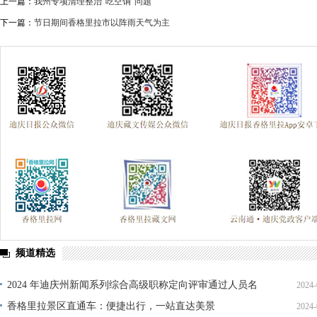
上一篇：
我州专项清理整治“吃空饷”问题
下一篇：
节日期间香格里拉市以阵雨天气为主
频道精选
2024 年迪庆州新闻系列综合高级职称定向评审通过人员名
2024-
单公示
香格里拉景区直通车：便捷出行，一站直达美景
2024-