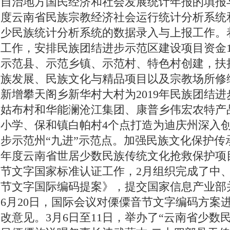
自治地方国民经济和社会发展统计年报的填报与
度云南省民族宗教经济社会运行统计分析系统
少民族统计分析系统的数据录入与上报工作。
工作，安排民族团结进步示范区建设项目资金1
示范县、示范乡镇、示范村、特色村创建，扶
族发展、民族文化与精品项目以及宗教场所修
新增攀天阁乡新华村大村为2019年民族团结
姑布村和华能澜沧江集团、康普乡伟宏农特产
小学、保和镇白帕村4个点打造为迪庆州深入
步示范州“九进”示范点。加强民族文化保护传承
年度云南省世居少数民族传统文化抢救保护项
节文字国家标准认证工作，2月组织完成了中
节文字国际编码提案》，提交国家信息产业部
6月20日，国际会议对傈僳音节文字编码方案
改意见。3月6日至11日，举办了“云南省少数