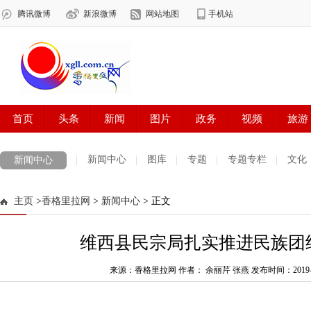
新闻中心
图库
专题
专题专栏
文化
新闻中心
数字报刊
迪庆手机报
摄影世界
测试
普达措国家公园
主页
>
香格里拉网
>
新闻中心
> 正文
法治迪庆
周边地区
生活资讯
迪庆妇女网
中共迪庆州委
维西县民宗局扎实推进民族团
来源：香格里拉网 作者： 余丽芹 张燕
发布时间：2019-09