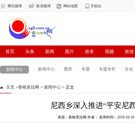
新闻中心
图库
专题
专题专栏
文化
新闻中心
数字报刊
迪庆手机报
摄影世界
测试
普达措国家公园
主页
>
香格里拉网
>
新闻中心
> 正文
法治迪庆
周边地区
生活资讯
迪庆妇女网
中共迪庆州委
尼西乡深入推进“平安尼西
来源：香格里拉网 作者：
发布时间：2019-10-10 0