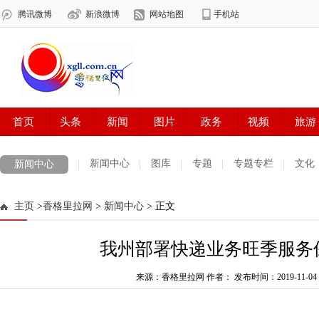
新闻中心
图库
专题
专题专栏
文化
新闻中心
数字报刊
迪庆手机报
摄影世界
测试
普达措国家公园
主页
>
香格里拉网
>
新闻中心
> 正文
法治迪庆
周边地区
生活资讯
迪庆妇女网
中共迪庆州委
我州部署快递业务旺季服务
来源：香格里拉网 作者：
发布时间：2019-11-04 1