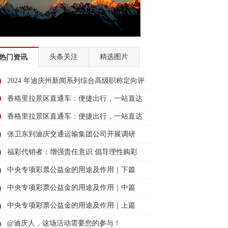
头条关注
精选图片
热门资讯
2024 年迪庆州新闻系列综合高级职称定向评
审通过人员名单公示
香格里拉景区直通车：便捷出行，一站直达
美景
香格里拉景区直通车：便捷出行，一站直达
美景
张卫东到迪庆交通运输集团公司开展调研
福彩代销者：增强责任意识 倡导理性购彩
中央专项彩票公益金的用途及作用｜下篇
中央专项彩票公益金的用途及作用｜中篇
中央专项彩票公益金的用途及作用｜上篇
@迪庆人，这场活动需要您的参与！