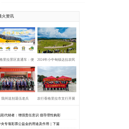
最火资讯
格里拉景区直通车：便
2024年小中甸镇达拉农民
捷出行，一站直达美景
丰收节在团结村吉达木草
原举行
我州送别退伍老兵​
农行香格里拉市支行开展
金融知识进校园活动
福彩代销者：增强责任意识 倡导理性购彩
中央专项彩票公益金的用途及作用｜下篇