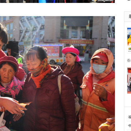
香
·
·