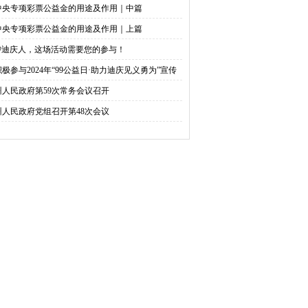
中央专项彩票公益金的用途及作用｜中篇
中央专项彩票公益金的用途及作用｜上篇
@迪庆人，这场活动需要您的参与！
积极参与2024年“99公益日·助力迪庆见义勇为”宣传
捐活动倡议书
州人民政府第59次常务会议召开
州人民政府党组召开第48次会议