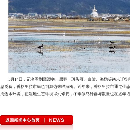
3月14日，记者看到黑颈鹤、黑鹳、斑头雁、白鹭、海鸥等尚未迁
息觅食，香格里拉市民也到湖边来喂海鸥。近年来，香格里拉市通过生
周边水环境，使湿地生态环境得到修复，冬季候鸟种群与数量也在逐年