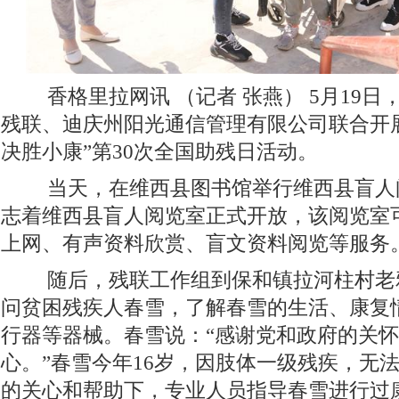
香格里拉网讯 （记者 张燕）
5月19日
残联、迪庆州阳光通信管理有限公司联合开
决胜小康”第30次全国助残日活动。
当天，在维西县图书馆举行维西县盲人
志着维西县盲人阅览室正式开放，该阅览室
上网、有声资料欣赏、盲文资料阅览等服务
随后，残联工作组到保和镇拉河柱村老
问贫困残疾人春雪，了解春雪的生活、康复
行器等器械。春雪说：“感谢党和政府的关
心。”春雪今年16岁，因肢体一级残疾，无
的关心和帮助下，专业人员指导春雪进行过