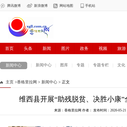
新闻中心
图库
专题
专题专栏
文化
新闻中心
数字报刊
迪庆手机报
摄影世界
测试
普达措国家公园
主页
>
香格里拉网
>
新闻中心
> 正文
法治迪庆
周边地区
生活资讯
迪庆妇女网
中共迪庆州委
维西县开展“助残脱贫、决胜小康”
来源：香格里拉网 作者：
发布时间：2020-05-21 0