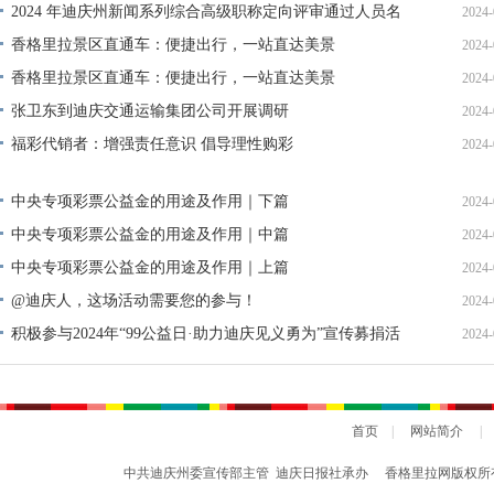
2024 年迪庆州新闻系列综合高级职称定向评审通过人员名
2024-
单公示
香格里拉景区直通车：便捷出行，一站直达美景
2024-
香格里拉景区直通车：便捷出行，一站直达美景
2024-
张卫东到迪庆交通运输集团公司开展调研
2024-
福彩代销者：增强责任意识 倡导理性购彩
2024-
中央专项彩票公益金的用途及作用｜下篇
2024-
中央专项彩票公益金的用途及作用｜中篇
2024-
中央专项彩票公益金的用途及作用｜上篇
2024-
@迪庆人，这场活动需要您的参与！
2024-
积极参与2024年“99公益日·助力迪庆见义勇为”宣传募捐活
2024-
动倡议书