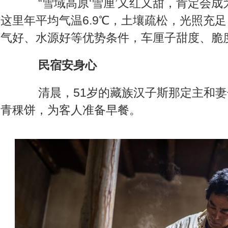
“雪域高原‘雪厘’又红又甜，肯定会成
这里年平均气温6.9℃，土壤疏松，光照充
气好、水源好等优势条件，车厘子甜度、脆
民宿安身心
清晨，51岁的藏族汉子斯那定主和妻
青稞饼，为客人准备早餐。