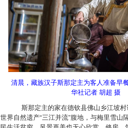
清晨，藏族汉子斯那定主为客人准备早餐（
华社记者 胡超 摄
斯那定主的家在德钦县佛山乡江坡村
世界自然遗产“三江并流”腹地，与梅里雪山
民生活贫穷，风景再美也无心欣赏。修房、