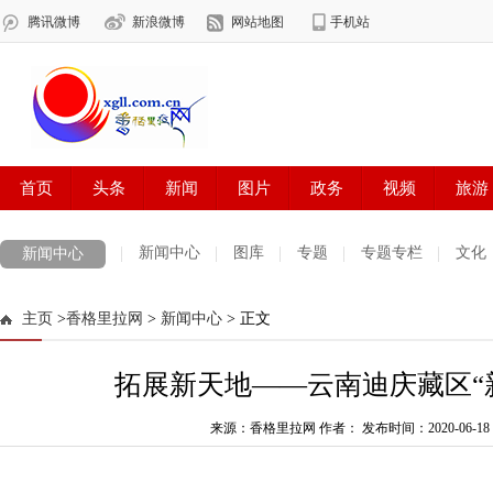
新闻中心
图库
专题
专题专栏
文化
新闻中心
数字报刊
迪庆手机报
摄影世界
测试
普达措国家公园
主页
>
香格里拉网
>
新闻中心
> 正文
法治迪庆
周边地区
生活资讯
迪庆妇女网
中共迪庆州委
拓展新天地——云南迪庆藏区“
来源：香格里拉网 作者：
发布时间：2020-06-18 1