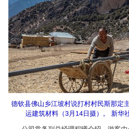
德钦县佛山乡江坡村说打村村民斯那定
运建筑材料（3月14日摄）。 新华社