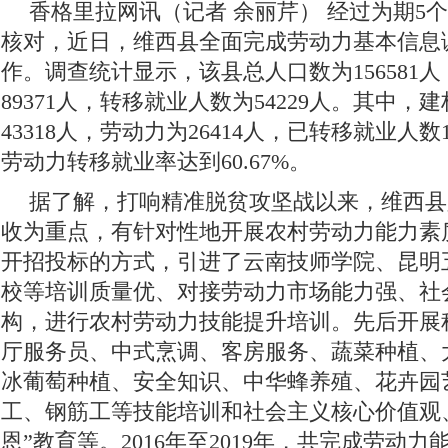
香格里拉网讯（记者 余丽芹）
经过为期5
核对，近日，维西县全面完成劳动力基本信息
作。调查统计显示，该县总人口数为156581
89371人，转移就业人数为54229人。其中，
43318人，劳动力为26414人，已转移就业人数
劳动力转移就业率达到60.67%。
据了解，打响精准脱贫攻坚战以来，维西县
收为重点，有针对性地开展农村劳动力能力素
开招投标的方式，引进了云南技师学院、昆明
校等培训质量优、对接劳动力市场能力强、社
构，进行农村劳动力技能提升培训。先后开展
厅服务员、中式烹调、客房服务、蔬菜种植、
冰葡萄种植、安全知识、中华蜂养殖、花卉园
工、钢筋工等技能培训和社会主义核心价值观
恩”教育等。2016年至2019年，共完成劳动