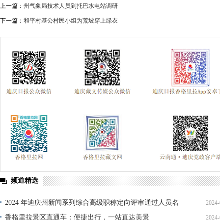
上一篇：
州气象局技术人员到托巴水电站调研
下一篇：
和平村基公村民小组为荒坡穿上绿衣
频道精选
2024 年迪庆州新闻系列综合高级职称定向评审通过人员名
2024-
单公示
香格里拉景区直通车：便捷出行，一站直达美景
2024-