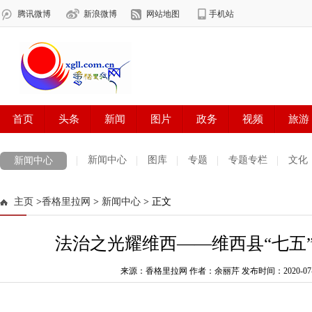
新闻中心
图库
专题
专题专栏
文化
新闻中心
数字报刊
迪庆手机报
摄影世界
测试
普达措国家公园
主页
>
香格里拉网
>
新闻中心
> 正文
法治迪庆
周边地区
生活资讯
迪庆妇女网
中共迪庆州委
法治之光耀维西——维西县“七五
来源：香格里拉网 作者：余丽芹
发布时间：2020-07-29