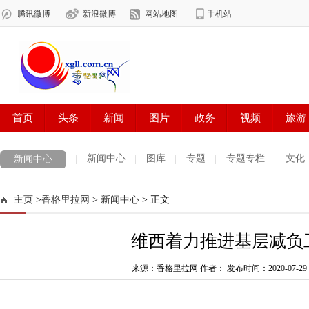
新闻中心
图库
专题
专题专栏
文化
新闻中心
数字报刊
迪庆手机报
摄影世界
测试
普达措国家公园
主页
>
香格里拉网
>
新闻中心
> 正文
法治迪庆
周边地区
生活资讯
迪庆妇女网
中共迪庆州委
维西着力推进基层减负
来源：香格里拉网 作者：
发布时间：2020-07-29 0