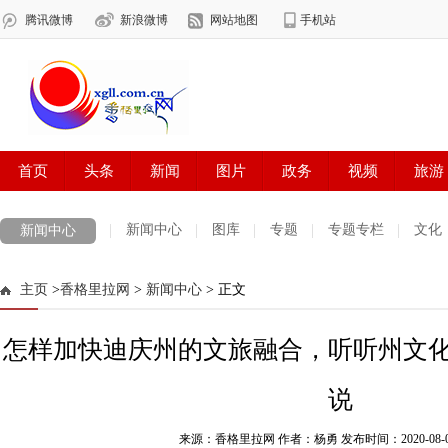
新闻中心
图库
专题
专题专栏
文化
新闻中心
数字报刊
迪庆手机报
摄影世界
测试
普达措国家公园
主页
>
香格里拉网
>
新闻中心
> 正文
法治迪庆
周边地区
生活资讯
迪庆妇女网
中共迪庆州委
怎样加快迪庆州的文旅融合，听听州文
说
来源：香格里拉网 作者：杨勇
发布时间：2020-08-03 