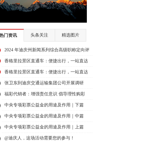
头条关注
精选图片
热门资讯
2024 年迪庆州新闻系列综合高级职称定向评
审通过人员名单公示
香格里拉景区直通车：便捷出行，一站直达
美景
香格里拉景区直通车：便捷出行，一站直达
美景
张卫东到迪庆交通运输集团公司开展调研
福彩代销者：增强责任意识 倡导理性购彩
中央专项彩票公益金的用途及作用｜下篇
中央专项彩票公益金的用途及作用｜中篇
中央专项彩票公益金的用途及作用｜上篇
@迪庆人，这场活动需要您的参与！