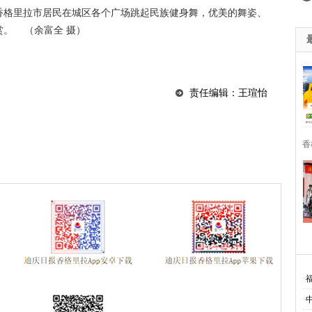
香格里拉市居民在城区各个广场跳起民族健身舞，优美的舞姿、
。 （余富全 摄）
责任编辑：王瑄怡
香
·
·