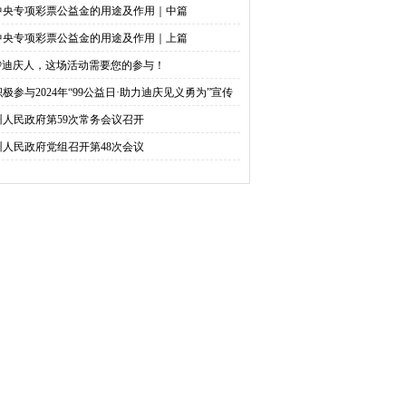
中央专项彩票公益金的用途及作用｜中篇
中央专项彩票公益金的用途及作用｜上篇
@迪庆人，这场活动需要您的参与！
积极参与2024年“99公益日·助力迪庆见义勇为”宣传
捐活动倡议书
州人民政府第59次常务会议召开
州人民政府党组召开第48次会议