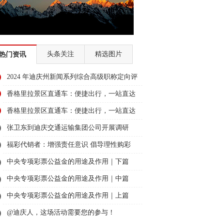
头条关注
精选图片
热门资讯
2024 年迪庆州新闻系列综合高级职称定向评
审通过人员名单公示
香格里拉景区直通车：便捷出行，一站直达
美景
香格里拉景区直通车：便捷出行，一站直达
美景
张卫东到迪庆交通运输集团公司开展调研
福彩代销者：增强责任意识 倡导理性购彩
中央专项彩票公益金的用途及作用｜下篇
中央专项彩票公益金的用途及作用｜中篇
中央专项彩票公益金的用途及作用｜上篇
@迪庆人，这场活动需要您的参与！