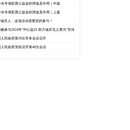
中央专项彩票公益金的用途及作用｜中篇
中央专项彩票公益金的用途及作用｜上篇
@迪庆人，这场活动需要您的参与！
积极参与2024年“99公益日·助力迪庆见义勇为”宣传
捐活动倡议书
州人民政府第59次常务会议召开
州人民政府党组召开第48次会议