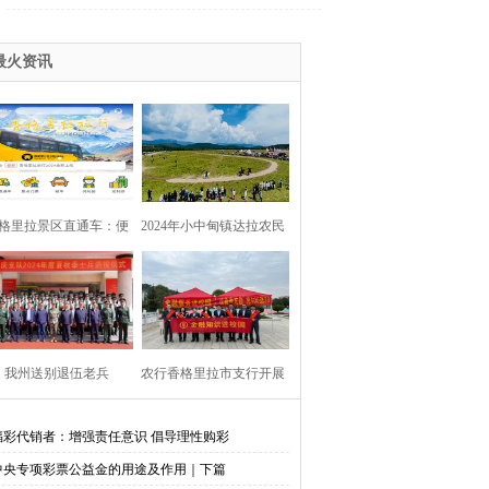
最火资讯
格里拉景区直通车：便
2024年小中甸镇达拉农民
捷出行，一站直达美景
丰收节在团结村吉达木草
原举行
我州送别退伍老兵​
农行香格里拉市支行开展
金融知识进校园活动
福彩代销者：增强责任意识 倡导理性购彩
中央专项彩票公益金的用途及作用｜下篇