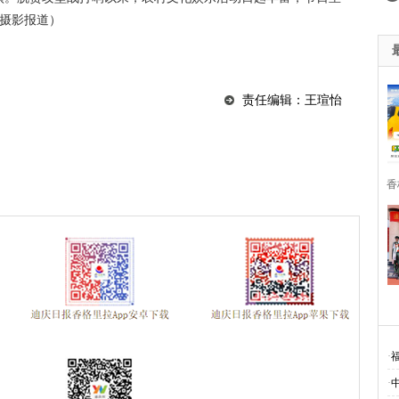
 摄影报道）
责任编辑：王瑄怡
香
·
·