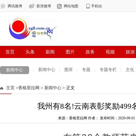
新闻中心
图库
专题
专题专栏
文化
新闻中心
数字报刊
迪庆手机报
摄影世界
测试
普达措国家公园
主页
>
香格里拉网
>
新闻中心
> 正文
法治迪庆
周边地区
生活资讯
迪庆妇女网
中共迪庆州委
我州有8名!云南表彰奖励49
来源：香格里拉网 作者：
发布时间：2020-09-01 1