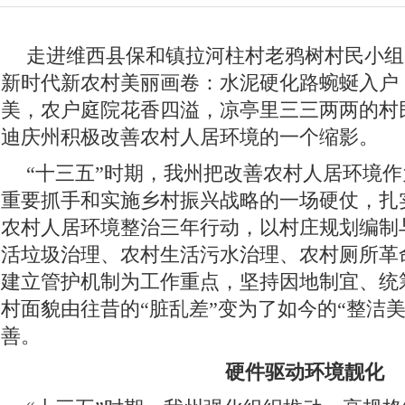
走进维西县保和镇拉河柱村老鸦树村民小组
新时代新农村美丽画卷：水泥硬化路蜿蜒入户
美，农户庭院花香四溢，凉亭里三三两两的村
迪庆州积极改善农村人居环境的一个缩影。
“十三五”时期，我州把改善农村人居环境
重要抓手和实施乡村振兴战略的一场硬仗，扎实
农村人居环境整治三年行动，以村庄规划编制
活垃圾治理、农村生活污水治理、农村厕所革
建立管护机制为工作重点，坚持因地制宜、统
村面貌由往昔的“脏乱差”变为了如今的“整洁
善。
硬件驱动环境靓化