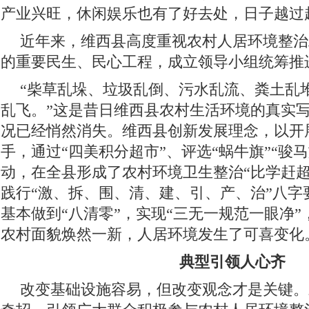
产业兴旺，休闲娱乐也有了好去处，日子越过
近年来，维西县高度重视农村人居环境整治
的重要民生、民心工程，成立领导小组统筹推
“柴草乱垛、垃圾乱倒、污水乱流、粪土乱
乱飞。”这是昔日维西县农村生活环境的真实
况已经悄然消失。维西县创新发展理念，以开展
手，通过“四美积分超市”、评选“蜗牛旗”“骏
动，在全县形成了农村环境卫生整治“比学赶超
践行“激、拆、围、清、建、引、产、治”八字
基本做到“八清零”，实现“三无一规范一眼净”
农村面貌焕然一新，人居环境发生了可喜变化
典型引领人心齐
改变基础设施容易，但改变观念才是关键。