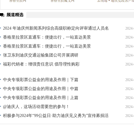
频道精选
2024 年迪庆州新闻系列综合高级职称定向评审通过人员名
2024-
单公示
香格里拉景区直通车：便捷出行，一站直达美景
2024-
香格里拉景区直通车：便捷出行，一站直达美景
2024-
张卫东到迪庆交通运输集团公司开展调研
2024-
福彩代销者：增强责任意识 倡导理性购彩
2024-
中央专项彩票公益金的用途及作用｜下篇
2024-
中央专项彩票公益金的用途及作用｜中篇
2024-
中央专项彩票公益金的用途及作用｜上篇
2024-
@迪庆人，这场活动需要您的参与！
2024-
积极参与2024年“99公益日·助力迪庆见义勇为”宣传募捐活
2024-
动倡议书