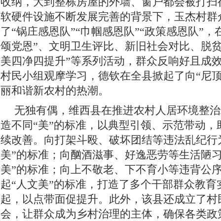
收纳，大到整栋房屋的外墙、窗户都会被打扫
软硬件设施不断发展完善的背景下，玉杰村群
了“锅庄感恩队”“巾帼感恩队”“政策感恩队”，
颂党恩”、文明卫生评比、新旧社会对比、脱贫
美四净四提升”等系列活动，群众反响好且成
村民小组观摩学习，德钦在全县掀起了向“尼顶
丽和谐新农村的热潮。
无独有偶，维西县在推进农村人居环境整治
造不同“美”的标准，以典型引领、示范带动，
续改善。向打架斗殴、破坏团结等违法乱纪行
美”的标准；向酗酒滋事、好逸恶劳等生活陋习
美”的标准；向上不敬老、下不育小等违背公
起“人文美”的标准，打造了多个干部群众教育
起，以点带面促提升。此外，该县还成立了村
会，让群众成为乡村治理的主体，确保各类政