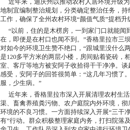
近年来，迪庆州以推动农村人居环境升级为
地制宜编制整治规划，分类确定整治任务，持
工作，确保了全州农村环境“颜值气质”提档升
“以前，住的是木楞房，一到家门口就能闻
在，即便是在村口也闻不到。”香格里拉市三
对如今的环境卫生赞不绝口，“跟城里没什么两
是120多平方米的两层小楼，房间贴着瓷砖，
室、客厅等地方被安阿子收拾得干干净净。谈
感受，安阿子的回答很简单：“这几年习惯了
服，少生病。”
近年来，香格里拉市深入开展清理农村生活
渠、畜禽养殖粪污物、农户庭院内外环境，彻
环境的不良习惯。一方面持续深入开展“三干
有”行动。群众积极整理家庭内务，打扫院落
舍卫生。工作队员深入到农户家中进行环境卫