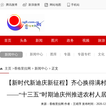
新闻中心
图库
专题
专题专栏
文化
新闻中心
数字报刊
迪庆手机报
摄影世界
测试
普达措国家公园
主页
>
香格里拉网
>
新闻中心
> 正文
法治迪庆
周边地区
生活资讯
迪庆妇女网
中共迪庆州委
【新时代新迪庆新征程】齐心换得满村
——“十三五”时期迪庆州推进农村人
来源：香格里拉网 作者：王靖萍
发布时间：2020-12-11