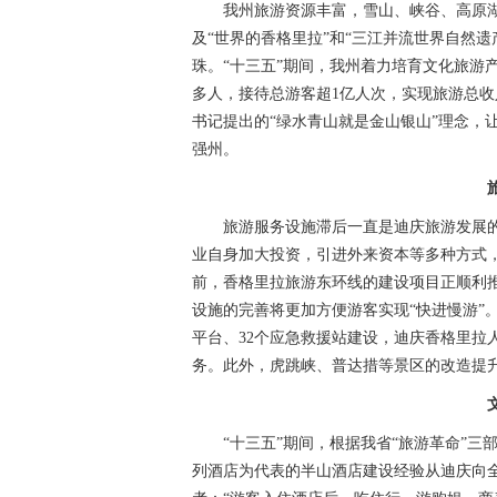
我州旅游资源丰富，雪山、峡谷、高原
及“世界的香格里拉”和“三江并流世界自然
珠。“十三五”期间，我州着力培育文化旅游
多人，接待总游客超1亿人次，实现旅游总收入
书记提出的“绿水青山就是金山银山”理念，让
强州。
旅游服务设施滞后一直是迪庆旅游发展的
业自身加大投资，引进外来资本等多种方式，共
前，香格里拉旅游东环线的建设项目正顺利
设施的完善将更加方便游客实现“快进慢游”
平台、32个应急救援站建设，迪庆香格里拉
务。此外，虎跳峡、普达措等景区的改造提
“十三五”期间，根据我省“旅游革命”
列酒店为代表的半山酒店建设经验从迪庆向