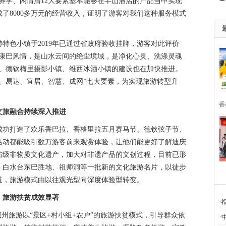
养学、闲情清12大要素基本能够在半山酒店的产品当中实现
了8000多万元的经营收入，证明了游客对我们这种服务模式
特色小镇于2019年已通过省政府验收挂牌，游客对此评价
的康巴风情，是山水云间的绝尘境域，是净化心灵、洗涤灵魂
城、德钦梅里摄影小镇、维西冰酒小镇的建设也在加快推进。
、易达、宜居、智慧、成网”七大要素，为实现旅游转型升
香
文旅融合持续深入推进
成功打造了欢乐香巴拉、香格里拉五月赛马节、德钦弦子节、
活动都能吸引数万游客前来观赏体验，让他们能更好了解迪庆
省级非物质文化遗产，加大对非遗产品的文创过程，目前已形
、白水台东巴胜地、祖师洞等一批新的文化旅游名片，以徒步
道，旅游模式由以往观光型向深度体验型转变。
旅游扶贫成效显著
·
我州旅游以“景区+村小组+农户”的旅游扶贫模式，引导群众依
·