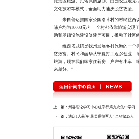
托景区旅游、民俗风情旅游、田园农业观光
文化旅游等模式，全面助力迪庆脱贫攻坚。
来自普达措国家公园洛茸村的村民益西
哺户均为10000元/年，全村都依靠旅游实
助和基础设施建设修建等项目，推动了社区
维西塔城镇是我州发展乡村旅游的一个
贫致富。村民和丽华从宁夏打工返乡创业，每
旅游，现在我们家家住新房，户户有小车，
来越好。”
上一篇：
州委理论学习中心组举行第九次集中学习
下一篇：
迪庆1人获评“最美退役军人” 全省仅25人