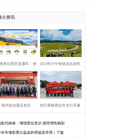
最火资讯
格里拉景区直通车：便
2024年小中甸镇达拉农民
捷出行，一站直达美景
丰收节在团结村吉达木草
原举行
我州送别退伍老兵​
农行香格里拉市支行开展
金融知识进校园活动
福彩代销者：增强责任意识 倡导理性购彩
中央专项彩票公益金的用途及作用｜下篇