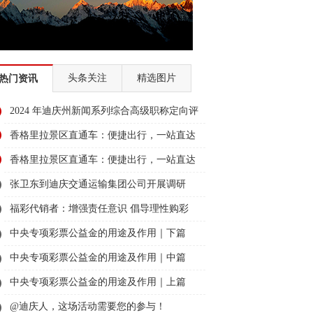
头条关注
精选图片
热门资讯
2024 年迪庆州新闻系列综合高级职称定向评
审通过人员名单公示
香格里拉景区直通车：便捷出行，一站直达
美景
香格里拉景区直通车：便捷出行，一站直达
美景
张卫东到迪庆交通运输集团公司开展调研
福彩代销者：增强责任意识 倡导理性购彩
中央专项彩票公益金的用途及作用｜下篇
中央专项彩票公益金的用途及作用｜中篇
中央专项彩票公益金的用途及作用｜上篇
@迪庆人，这场活动需要您的参与！