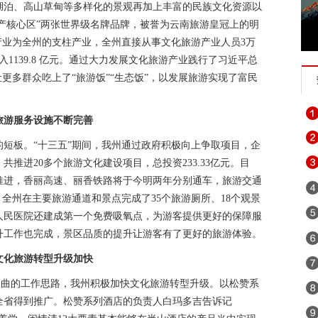
湖泊、高山草甸等多样化的景观再加上丰富的民族文化资源以
遗产核心区”两张世界级名牌品牌，被誉为云南旅游皇冠上的明
产业为全州的支柱产业，全州直接从事文化旅游产业人员3万
1139.8 亿元。通过大力发展文化旅游产业践行了习近平总
更多群众吃上了“旅游饭”“生态饭”，以发展旅游实现了富民
旅游服务设施不断完善
短板。“十三五”期间，我州通过政府积极向上争取项目，企
推进20多个旅游文化建设项目，总投资233.33亿元。目
推进，香丽高速、丽香铁路将于今明两年分别通车，旅游交通
。全州在主要旅游通道和景点完成了35个旅游厕所、18个观景
人民医院还建成第一个免费吸氧点，为游客提供更好的保障服
升工作也完成，景区品质的提升让游客有了更好的旅游体验。
文化旅游转型升级加快
三部曲的工作思路，我州积极加快文化旅游转型升级。以松赞系
全省得到推广。松赞系列酒店的负责人白玛多吉告诉记