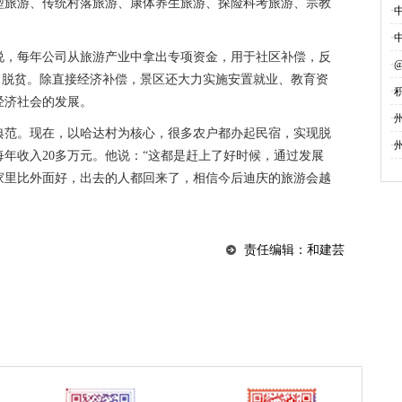
型旅游、传统村落旅游、康体养生旅游、探险科考旅游、宗教
·
·
说，每年公司从旅游产业中拿出专项资金，用于社区补偿，反
·
现了脱贫。除直接经济补偿，景区还大力实施安置就业、教育资
·
经济社会的发展。
募
·
典范。现在，以哈达村为核心，很多农户都办起民宿，实现脱
·
年收入20多万元。他说：“这都是赶上了好时候，通过发展
家里比外面好，出去的人都回来了，相信今后迪庆的旅游会越
责任编辑：和建芸