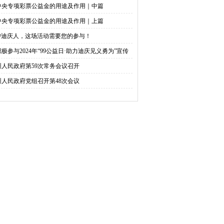
中央专项彩票公益金的用途及作用｜中篇
中央专项彩票公益金的用途及作用｜上篇
@迪庆人，这场活动需要您的参与！
积极参与2024年“99公益日·助力迪庆见义勇为”宣传
捐活动倡议书
州人民政府第59次常务会议召开
州人民政府党组召开第48次会议