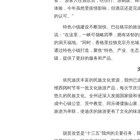
者：“游客入住酒店后，吃住行、游购娱、商
体验，今年虽然受疫情影响，但酒店还是完成
的认可。”
特色小镇建设不断加快。巴拉格宗的旅游
说：“在这里，一峡可领略四季，拥有浓郁
的洞天福地。”同时，香格里拉独克宗月光
通过特色小镇打造，聚焦“特色、产业、生态
级，提供了更好的服务和产品。
依托迪庆丰富的民族文化资源，我州已
维西阔时节等一批文化旅游产品，每次节庆
悠久的民族文化。全州还深入发掘国家级和
成中心镇公堂、茨中教堂、同乐傈僳族山寨
旅游为串联，使迪庆的旅游更有了文化的味
脱贫攻坚是“十三五”我州的主要任务，