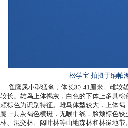
松学宝 拍摄于纳帕
雀鹰属小型猛禽，体长30-41厘米。雌
较长。雄鸟上体褐灰，白色的下体上多具棕
颊棕色为识别特征。雌鸟体型较大，上体褐
腿上具灰褐色横斑，无喉中线，脸颊棕色较
林、混交林、阔叶林等山地森林和林缘地带