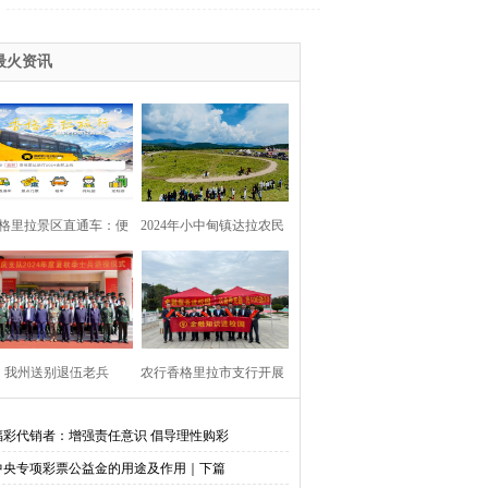
最火资讯
格里拉景区直通车：便
2024年小中甸镇达拉农民
捷出行，一站直达美景
丰收节在团结村吉达木草
原举行
我州送别退伍老兵​
农行香格里拉市支行开展
金融知识进校园活动
福彩代销者：增强责任意识 倡导理性购彩
中央专项彩票公益金的用途及作用｜下篇