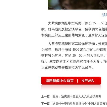
观
大紫胸鹦鹉是中型鸟类，体长 35 一 50
纹。雄鸟眼周及额沾淡绿色，狭窄的黑色额
和胸的上部及上腹部葡萄紫色，且肩部无深
大紫胸鹦鹉属国家二级保护动物，分布
为留鸟，栖息于海拔 4000 米以下的山地阔叶
交林较为常见。常呈 30—50 只的大群活
嘎”。主要以树木和植物果实与种子为食，
大紫胸鹦鹉在香格里拉为罕见留鸟。
上一篇：
图集：迪庆州十三届人大六次会议开幕
下一篇：
迪庆州公安局热烈庆祝首个“中国人民警察节