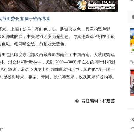
鸟节组委会
拍摄于维西塔城
 厘米。上嘴 ( 雄鸟 ) 亮红色，头、胸紫蓝灰色，具宽的黑色髭
带延伸成眼线，中央尾羽渐变为偏蓝色。与其他鹦鹉区别在于颈
栗色斑。雌鸟嘴全黑，前顶冠无蓝色。
范围包括印度东北部及西藏高原东南部至中国西南。大紫胸鹦鹉
林、混交林和针叶林中，尤以 2000—3000 米左右的阔叶林和混
香
动。飞行急速，常边飞边发出粗厉而嘈杂的叫声，其声似“嘎一嘎一
特别是松树球果、板栗、青冈、桃核等坚果，以及浆果和谷物等。
责任编辑：和建芸
·
·
”