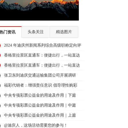
头条关注
精选图片
热门资讯
2024 年迪庆州新闻系列综合高级职称定向评
审通过人员名单公示
香格里拉景区直通车：便捷出行，一站直达
美景
香格里拉景区直通车：便捷出行，一站直达
美景
张卫东到迪庆交通运输集团公司开展调研
福彩代销者：增强责任意识 倡导理性购彩
中央专项彩票公益金的用途及作用｜下篇
中央专项彩票公益金的用途及作用｜中篇
中央专项彩票公益金的用途及作用｜上篇
@迪庆人，这场活动需要您的参与！