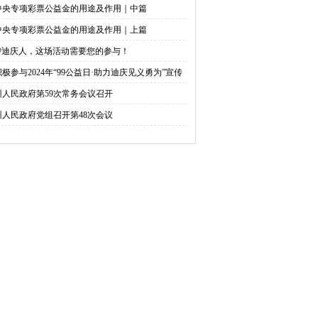
中央专项彩票公益金的用途及作用｜中篇
中央专项彩票公益金的用途及作用｜上篇
@迪庆人，这场活动需要您的参与！
积极参与2024年“99公益日·助力迪庆见义勇为”宣传
捐活动倡议书
州人民政府第59次常务会议召开
州人民政府党组召开第48次会议