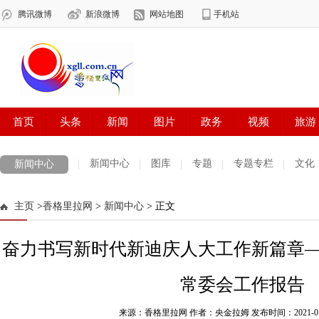
新闻中心
图库
专题
专题专栏
文化
新闻中心
数字报刊
迪庆手机报
摄影世界
测试
普达措国家公园
主页
>
香格里拉网
>
新闻中心
> 正文
法治迪庆
周边地区
生活资讯
迪庆妇女网
中共迪庆州委
奋力书写新时代新迪庆人大工作新篇章
常委会工作报告
来源：香格里拉网 作者：央金拉姆
发布时间：2021-01-1