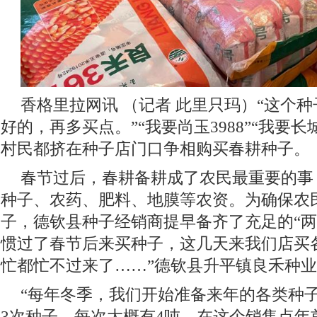
香格里拉网讯 （记者 此里只玛）
“这个
好的，再多买点。”“我要尚玉3988”“我要长
村民都挤在种子店门口争相购买春耕种子。
春节过后，春耕备耕成了农民最重要的事
种子、农药、肥料、地膜等农资。为确保农
子，德钦县种子经销商提早备齐了充足的“两
惯过了春节后来买种子，这几天来我们店买
忙都忙不过来了……”德钦县升平镇良禾种
“每年冬季，我们开始准备来年的各类种
3次种子，每次大概有4吨，在这个销售点年