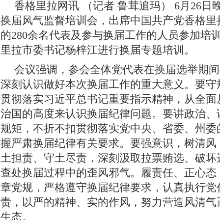
香格里拉网讯 （记者 鲁茸追玛）
6月26
换届风气监督培训会，出席中国共产党香格里
的280余名代表及参与换届工作的人员参加培
里拉市委书记杨梓江进行换届专题培训。
会议强调，参会全体党代表在换届选举期间
深刻认识做好本次换届工作的重大意义。要守
贯彻落实习近平总书记重要指示精神，从全面
治国的高度来认识换届纪律问题。要讲政治、
规矩，不折不扣贯彻落实党中央、省委、州委
握严肃换届纪律有关要求。要强意识，树清风
土担责、守土尽责，深刻汲取拉票贿选、破坏
查处换届过程中的歪风邪气。履责任、正心态
章党规，严格遵守换届纪律要求，认真执行党
责，以严的精神、实的作风，努力营造风清气
生态。