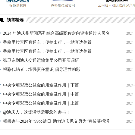
频道精选
2024 年迪庆州新闻系列综合高级职称定向评审通过人员名
2024-
单公示
香格里拉景区直通车：便捷出行，一站直达美景
2024-
香格里拉景区直通车：便捷出行，一站直达美景
2024-
张卫东到迪庆交通运输集团公司开展调研
2024-
福彩代销者：增强责任意识 倡导理性购彩
2024-
中央专项彩票公益金的用途及作用｜下篇
2024-
中央专项彩票公益金的用途及作用｜中篇
2024-
中央专项彩票公益金的用途及作用｜上篇
2024-
@迪庆人，这场活动需要您的参与！
2024-
积极参与2024年“99公益日·助力迪庆见义勇为”宣传募捐活
2024-
动倡议书