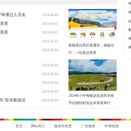
·
·
评审通过人员名
2024-09-05
·
美景
2024-09-05
·
美景
2024-09-05
募
·
2024-09-05
香格里拉景区直通车：便捷出
·
2024-09-04
行，一站直达美景
2024-09-04
2024-09-04
2024-09-04
2024-09-04
2024年小中甸镇达拉农民丰收
勇为”宣传募捐活
2024-09-04
节在团结村吉达木草原举行