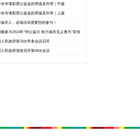
中央专项彩票公益金的用途及作用｜中篇
中央专项彩票公益金的用途及作用｜上篇
@迪庆人，这场活动需要您的参与！
积极参与2024年“99公益日·助力迪庆见义勇为”宣传
捐活动倡议书
州人民政府第59次常务会议召开
州人民政府党组召开第48次会议