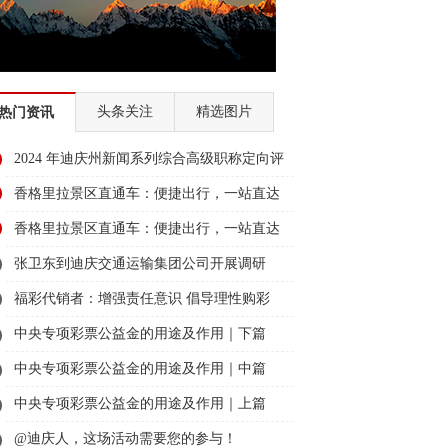
头条关注
精选图片
热门资讯
2024 年迪庆州新闻系列综合高级职称定向评
审通过人员名单公示
香格里拉景区直通车：便捷出行，一站直达
美景
香格里拉景区直通车：便捷出行，一站直达
美景
张卫东到迪庆交通运输集团公司开展调研
福彩代销者：增强责任意识 倡导理性购彩
中央专项彩票公益金的用途及作用｜下篇
中央专项彩票公益金的用途及作用｜中篇
中央专项彩票公益金的用途及作用｜上篇
@迪庆人，这场活动需要您的参与！