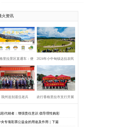
最火资讯
格里拉景区直通车：便
2024年小中甸镇达拉农民
捷出行，一站直达美景
丰收节在团结村吉达木草
原举行
我州送别退伍老兵​
农行香格里拉市支行开展
金融知识进校园活动
福彩代销者：增强责任意识 倡导理性购彩
中央专项彩票公益金的用途及作用｜下篇