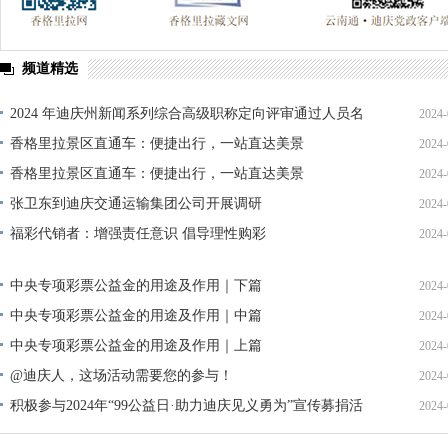
频道精选
2024 年迪庆州新闻系列综合高级职称定向评审通过人员名
2024-
单公示
香格里拉景区直通车：便捷出行，一站直达美景
2024-
香格里拉景区直通车：便捷出行，一站直达美景
2024-
张卫东到迪庆交通运输集团公司开展调研
2024-
福彩代销者：增强责任意识 倡导理性购彩
2024-
中央专项彩票公益金的用途及作用｜下篇
2024-
中央专项彩票公益金的用途及作用｜中篇
2024-
中央专项彩票公益金的用途及作用｜上篇
2024-
@迪庆人，这场活动需要您的参与！
2024-
积极参与2024年“99公益日·助力迪庆见义勇为”宣传募捐活
2024-
动倡议书