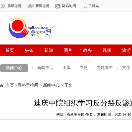
新闻中心
图库
专题
专题专栏
文化
新闻中心
数字报刊
迪庆手机报
摄影世界
测试
普达措国家公园
主页
>
香格里拉网
>
新闻中心
> 正文
法治迪庆
周边地区
生活资讯
迪庆妇女网
中共迪庆州委
迪庆中院组织学习反分裂反渗
来源：香格里拉网 作者：
发布时间：2021-08-10 1