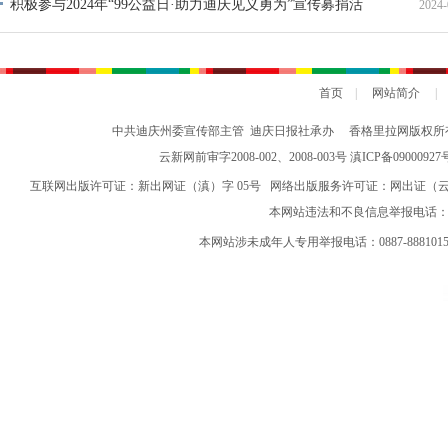
积极参与2024年“99公益日·助力迪庆见义勇为”宣传募捐活
2024-
动倡议书