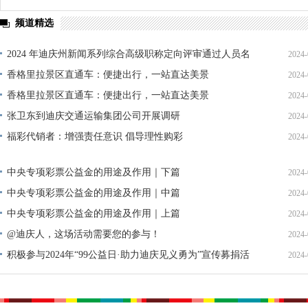
频道精选
2024 年迪庆州新闻系列综合高级职称定向评审通过人员名
2024-
单公示
香格里拉景区直通车：便捷出行，一站直达美景
2024-
香格里拉景区直通车：便捷出行，一站直达美景
2024-
张卫东到迪庆交通运输集团公司开展调研
2024-
福彩代销者：增强责任意识 倡导理性购彩
2024-
中央专项彩票公益金的用途及作用｜下篇
2024-
中央专项彩票公益金的用途及作用｜中篇
2024-
中央专项彩票公益金的用途及作用｜上篇
2024-
@迪庆人，这场活动需要您的参与！
2024-
积极参与2024年“99公益日·助力迪庆见义勇为”宣传募捐活
2024-
动倡议书