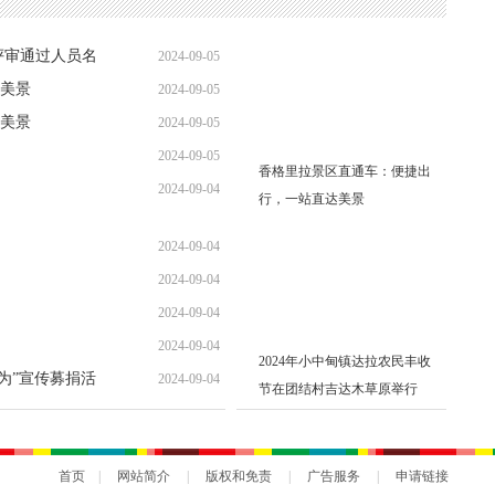
机制不断形成的二十年。从橄榄绿到藏蓝色、从边三轮到越野
大楼、从蹲点守候到无死角无盲区的“天眼”系统、从一摞摞尘
到大数据分析研判……有太多的变化在发生，有太多的理念在更
理的正规化、队伍建设的现代化、队伍执法的规范化、是更加有
而油然而生的职业崇敬感和荣誉感!
坚毅、是果敢、是饱满，而不是油腻、漂浮和沉沦。温和灿烂，
于党、忠诚于人民、忠诚于法律的铮铮誓言。（
奔子栏派出所 斯
责任编辑：和建芸