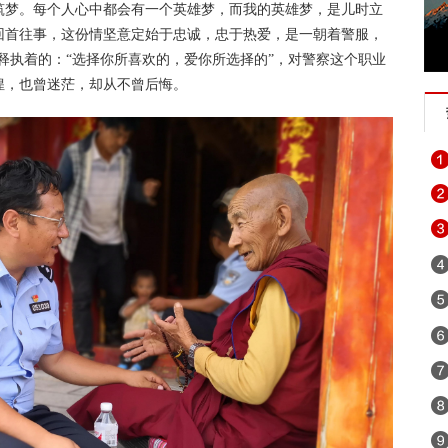
筑梦。每个人心中都会有一个英雄梦，而我的英雄梦，是儿时立
回首往事，这份情坚意定始于忠诚，忠于热爱，是一朝着警服，
释执着的：“选择你所喜欢的，爱你所选择的”，对警察这个职业
徨，也曾迷茫，却从不曾后悔。