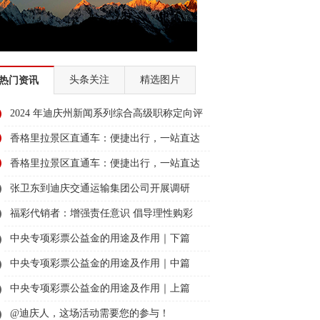
头条关注
精选图片
热门资讯
2024 年迪庆州新闻系列综合高级职称定向评
审通过人员名单公示
香格里拉景区直通车：便捷出行，一站直达
美景
香格里拉景区直通车：便捷出行，一站直达
美景
张卫东到迪庆交通运输集团公司开展调研
福彩代销者：增强责任意识 倡导理性购彩
中央专项彩票公益金的用途及作用｜下篇
中央专项彩票公益金的用途及作用｜中篇
中央专项彩票公益金的用途及作用｜上篇
@迪庆人，这场活动需要您的参与！