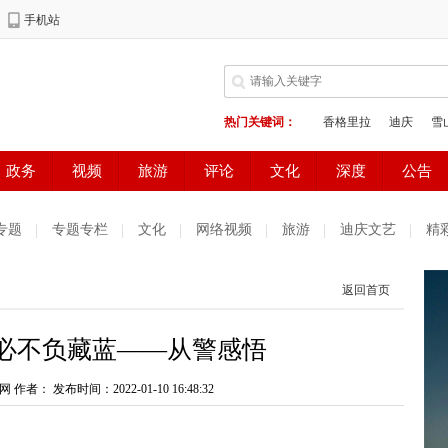
专题
专题专栏
文化
网络视频
旅游
迪庆文艺
精
测试
普达措国家公园
好读好看
健康生活
天气预报
返回首页
庆妇女网
中共迪庆州委办公室
电子商务
 必不负藏蓝——从警感悟
网 作者：
发布时间：2022-01-10 16:48:32