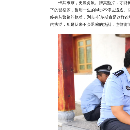
惟其艰难，更显勇毅。惟其坚持，才能
下的警察梦，誓用一生的脚步不停去追逐。
终身从警路的执着，列夫·托尔斯泰是这样诠
的执拗，那是从来不会退缩的热烈，也曾彷