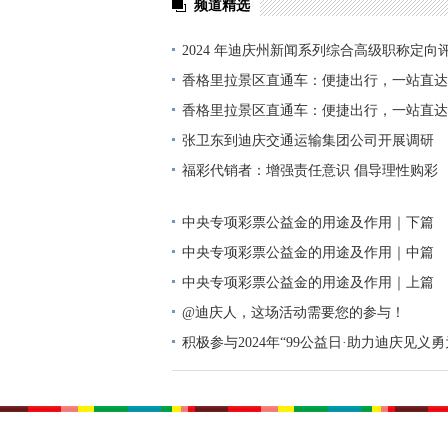
化迈进的二十年，是注入新内涵的新的警务
车、从年久失修的办公场所到功能齐全的办公
封的档案到功能齐全的警务通、从人海战术
新，但对自己而言，感触最深的还是队伍管
温度的为民情怀，还有因警旗、警察节的设立
时光沉淀了曾经的懵懂，希望刻下的是
乘风破浪，余生，愿用毕生的精力践行忠诚
那此里
）
上一篇：
香格里拉市委研究部署近期全市重点工作
下一篇：
赞!这么干 垃圾不落地家园更美丽