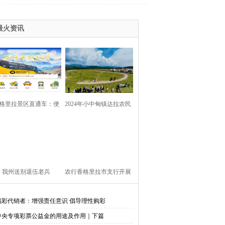
最火资讯
格里拉景区直通车：便
2024年小中甸镇达拉农民
捷出行，一站直达美景
丰收节在团结村吉达木草
原举行
我州送别退伍老兵​
农行香格里拉市支行开展
金融知识进校园活动
福彩代销者：增强责任意识 倡导理性购彩
中央专项彩票公益金的用途及作用｜下篇