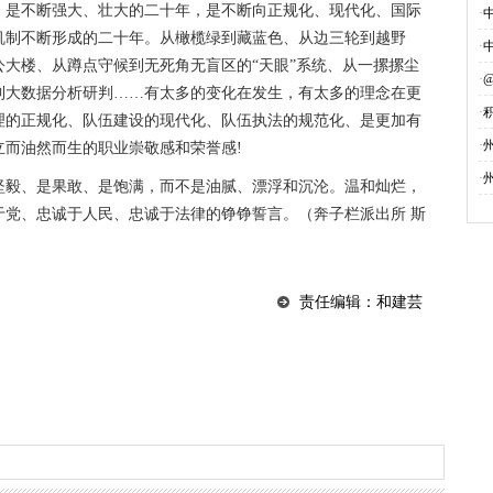
·
·
·
·
募
·
·
、是嘘寒问暖，是苦口婆心、是真情流露，还有暴风雪中的奋力
过的党旗……庆幸自己的自信一直在田间地头边、雪山峡谷里、
证了二十二年公安事业的发展足迹。在党中央的坚强领导下，这
，是不断强大、壮大的二十年，是不断向正规化、现代化、国际