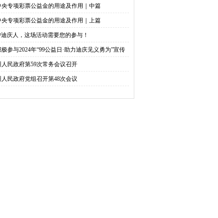
中央专项彩票公益金的用途及作用｜中篇
中央专项彩票公益金的用途及作用｜上篇
@迪庆人，这场活动需要您的参与！
积极参与2024年“99公益日·助力迪庆见义勇为”宣传
捐活动倡议书
州人民政府第59次常务会议召开
州人民政府党组召开第48次会议