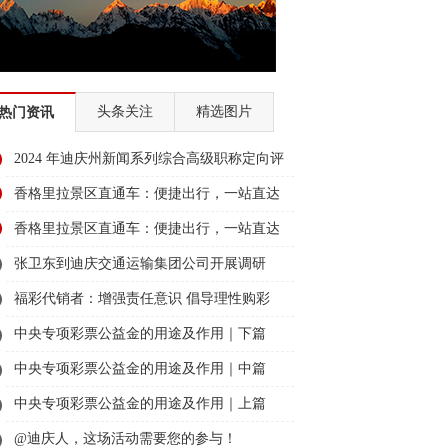
头条关注
精选图片
热门资讯
2024 年迪庆州新闻系列综合高级职称定向评
审通过人员名单公示
香格里拉景区直通车：便捷出行，一站直达
美景
香格里拉景区直通车：便捷出行，一站直达
美景
张卫东到迪庆交通运输集团公司开展调研
福彩代销者：增强责任意识 倡导理性购彩
中央专项彩票公益金的用途及作用｜下篇
中央专项彩票公益金的用途及作用｜中篇
中央专项彩票公益金的用途及作用｜上篇
@迪庆人，这场活动需要您的参与！