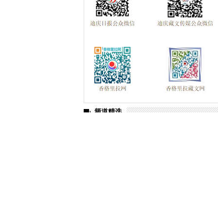
频道精选
2024 年迪庆州新闻系列综合高级职称定向
单公示
香格里拉景区直通车：便捷出行，一站直达
香格里拉景区直通车：便捷出行，一站直达
张卫东到迪庆交通运输集团公司开展调研
福彩代销者：增强责任意识 倡导理性购彩
中央专项彩票公益金的用途及作用｜下篇