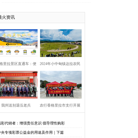
最火资讯
格里拉景区直通车：便
2024年小中甸镇达拉农民
捷出行，一站直达美景
丰收节在团结村吉达木草
原举行
我州送别退伍老兵​
农行香格里拉市支行开展
金融知识进校园活动
福彩代销者：增强责任意识 倡导理性购彩
中央专项彩票公益金的用途及作用｜下篇