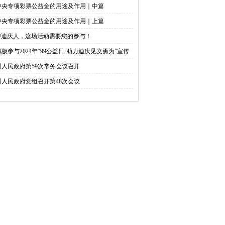
中央专项彩票公益金的用途及作用｜中篇
中央专项彩票公益金的用途及作用｜上篇
@迪庆人，这场活动需要您的参与！
积极参与2024年“99公益日·助力迪庆见义勇为”宣传
捐活动倡议书
州人民政府第59次常务会议召开
州人民政府党组召开第48次会议