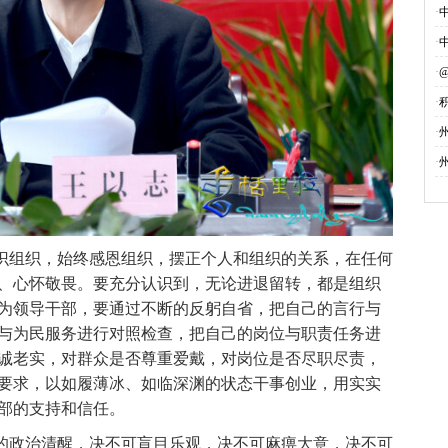
·
·
·
·
募
·
·
识组织，始终感恩组织，摆正个人和组织的关系，在任何
、心怀敬畏。要充分认识到，无论进退留转，都是组织
为领导干部，要通过不断的反躬自省，把自己的言行与
与为民服务进行对照检查，把自己的岗位与职责任务进
诚老实，对群众是否尊重爱戴，对岗位是否尽职尽责，
要求，以如履薄冰、如临深渊的状态干事创业，用实实
部的支持和信任。
的政治清醒，决不可盲目乐观，决不可麻痹大意，决不可