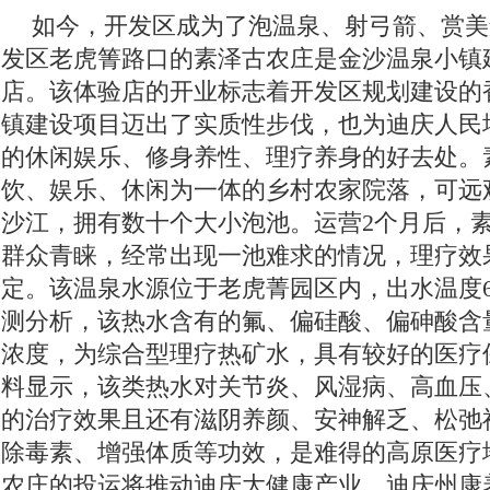
如今，开发区成为了泡温泉、射弓箭、赏美
发区老虎箐路口的素泽古农庄是金沙温泉小镇
店。该体验店的开业标志着开发区规划建设的
镇建设项目迈出了实质性步伐，也为迪庆人民
的休闲娱乐、修身养性、理疗养身的好去处。
饮、娱乐、休闲为一体的乡村农家院落，可远
沙江，拥有数十个大小泡池。运营2个月后，
群众青睐，经常出现一池难求的情况，理疗效
定。该温泉水源位于老虎菁园区内，出水温度6
测分析，该热水含有的氟、偏硅酸、偏砷酸含
浓度，为综合型理疗热矿水，具有较好的医疗
料显示，该类热水对关节炎、风湿病、高血压
的治疗效果且还有滋阴养颜、安神解乏、松弛
除毒素、增强体质等功效，是难得的高原医疗
农庄的投运将推动迪庆大健康产业、迪庆州康