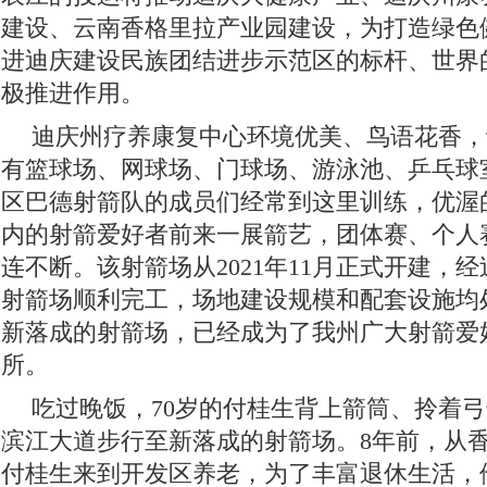
建设、云南香格里拉产业园建设，为打造绿色
进迪庆建设民族团结进步示范区的标杆、世界的
极推进作用。
迪庆州疗养康复中心环境优美、鸟语花香，
有篮球场、网球场、门球场、游泳池、乒乓球
区巴德射箭队的成员们经常到这里训练，优渥
内的射箭爱好者前来一展箭艺，团体赛、个人
连不断。该射箭场从2021年11月正式开建，
射箭场顺利完工，场地建设规模和配套设施均
新落成的射箭场，已经成为了我州广大射箭爱
所。
吃过晚饭，70岁的付桂生背上箭筒、拎着
滨江大道步行至新落成的射箭场。8年前，从
付桂生来到开发区养老，为了丰富退休生活，