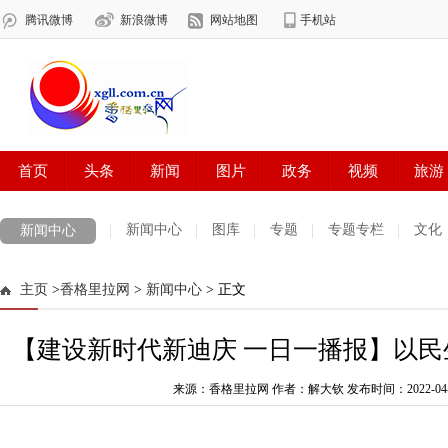
新闻中心
图库
专题
专题专栏
文化
新闻中心
数字报刊
迪庆手机报
摄影世界
测试
普达措国家公园
主页
>
香格里拉网
>
新闻中心
> 正文
法治迪庆
周边地区
生活资讯
迪庆妇女网
中共迪庆州委
【建设新时代新迪庆 一日一播报】以
来源：香格里拉网 作者：解大钦
发布时间：2022-04-06