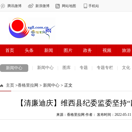
新闻中心
图库
专题
专题专栏
文化
新闻中心
数字报刊
迪庆手机报
摄影世界
测试
普达措国家公园
主页
>
香格里拉网
>
新闻中心
> 正文
法治迪庆
周边地区
生活资讯
迪庆妇女网
中共迪庆州委
【清廉迪庆】维西县纪委监委坚持“四
来源：香格里拉网 作者：
发布时间：2022-05-11 0