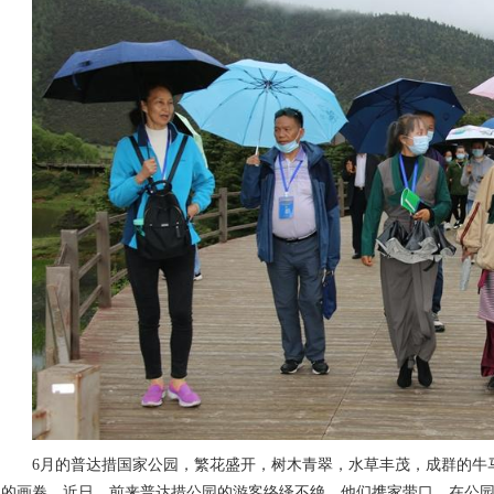
6月的普达措国家公园，繁花盛开，树木青翠，水草丰茂，成群的牛
的画卷。近日，前来普达措公园的游客络绎不绝，他们携家带口，在公