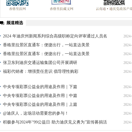
频道精选
2024 年迪庆州新闻系列综合高级职称定向评审通过人员名
2024-
单公示
香格里拉景区直通车：便捷出行，一站直达美景
2024-
香格里拉景区直通车：便捷出行，一站直达美景
2024-
张卫东到迪庆交通运输集团公司开展调研
2024-
福彩代销者：增强责任意识 倡导理性购彩
2024-
中央专项彩票公益金的用途及作用｜下篇
2024-
中央专项彩票公益金的用途及作用｜中篇
2024-
中央专项彩票公益金的用途及作用｜上篇
2024-
@迪庆人，这场活动需要您的参与！
2024-
积极参与2024年“99公益日·助力迪庆见义勇为”宣传募捐活
2024-
动倡议书