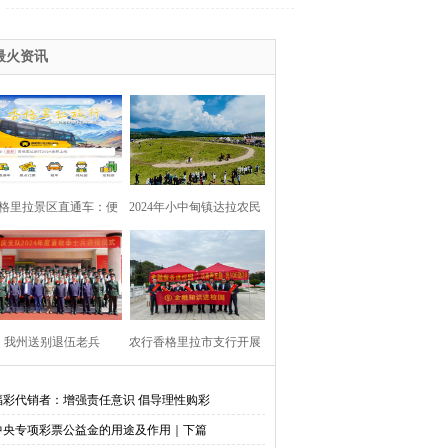
最火资讯
格里拉景区直通车：便
2024年小中甸镇达拉农民
捷出行，一站直达美景
丰收节在团结村吉达木草
原举行
我州送别退伍老兵​
农行香格里拉市支行开展
金融知识进校园活动
福彩代销者：增强责任意识 倡导理性购彩
中央专项彩票公益金的用途及作用｜下篇