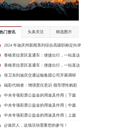
头条关注
精选图片
热门资讯
2024 年迪庆州新闻系列综合高级职称定向评
审通过人员名单公示
香格里拉景区直通车：便捷出行，一站直达
美景
香格里拉景区直通车：便捷出行，一站直达
美景
张卫东到迪庆交通运输集团公司开展调研
福彩代销者：增强责任意识 倡导理性购彩
中央专项彩票公益金的用途及作用｜下篇
中央专项彩票公益金的用途及作用｜中篇
中央专项彩票公益金的用途及作用｜上篇
@迪庆人，这场活动需要您的参与！