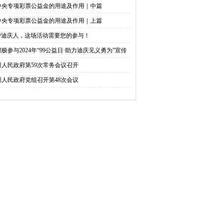
中央专项彩票公益金的用途及作用｜中篇
中央专项彩票公益金的用途及作用｜上篇
@迪庆人，这场活动需要您的参与！
积极参与2024年“99公益日·助力迪庆见义勇为”宣传
捐活动倡议书
州人民政府第59次常务会议召开
州人民政府党组召开第48次会议