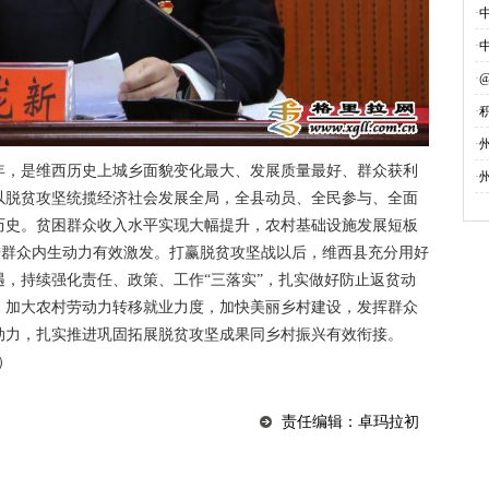
·
·
·
·
募
·
年，是维西历史上城乡面貌变化最大、发展质量最好、群众获利
·
以脱贫攻坚统揽经济社会发展全局，全县动员、全民参与、全面
历史。贫困群众收入水平实现大幅提升，农村基础设施发展短板
促进群众内生动力有效激发。打赢脱贫攻坚战以后，维西县充分用好
，持续强化责任、政策、工作“三落实”，扎实做好防止返贫动
，加大农村劳动力转移就业力度，加快美丽乡村建设，发挥群众
动力，扎实推进巩固拓展脱贫攻坚成果同乡村振兴有效衔接。
）
责任编辑：卓玛拉初