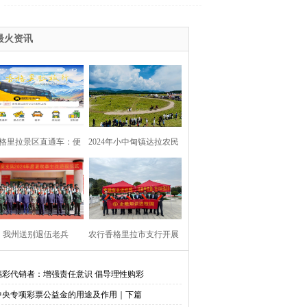
最火资讯
格里拉景区直通车：便
2024年小中甸镇达拉农民
捷出行，一站直达美景
丰收节在团结村吉达木草
原举行
我州送别退伍老兵​
农行香格里拉市支行开展
金融知识进校园活动
福彩代销者：增强责任意识 倡导理性购彩
中央专项彩票公益金的用途及作用｜下篇