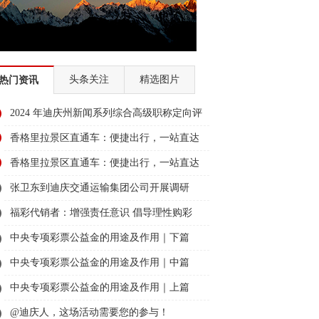
头条关注
精选图片
热门资讯
2024 年迪庆州新闻系列综合高级职称定向评
审通过人员名单公示
香格里拉景区直通车：便捷出行，一站直达
美景
香格里拉景区直通车：便捷出行，一站直达
美景
张卫东到迪庆交通运输集团公司开展调研
福彩代销者：增强责任意识 倡导理性购彩
中央专项彩票公益金的用途及作用｜下篇
中央专项彩票公益金的用途及作用｜中篇
中央专项彩票公益金的用途及作用｜上篇
@迪庆人，这场活动需要您的参与！