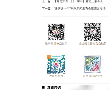
上一篇：
【党史知识一日一学习】党史上的今天
下一篇：
“迪庆这十年”系列新闻发布会维西县专场
频道精选
2024 年迪庆州新闻系列综合高级职称定向
单公示
香格里拉景区直通车：便捷出行，一站直达