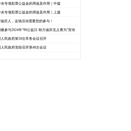
中央专项彩票公益金的用途及作用｜中篇
中央专项彩票公益金的用途及作用｜上篇
@迪庆人，这场活动需要您的参与！
积极参与2024年“99公益日·助力迪庆见义勇为”宣传
捐活动倡议书
州人民政府第59次常务会议召开
州人民政府党组召开第48次会议