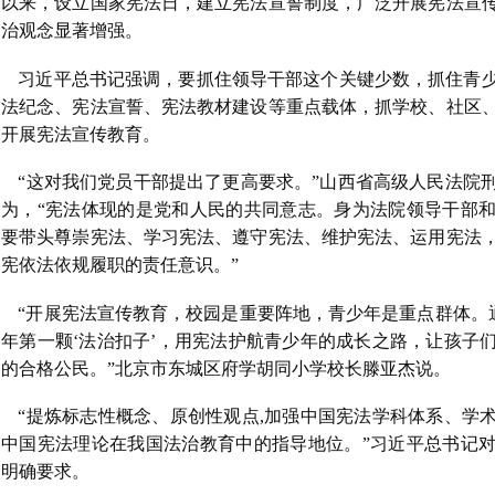
以来，设立国家宪法日，建立宪法宣誓制度，广泛开展宪法宣
治观念显著增强。
习近平总书记强调，要抓住领导干部这个关键少数，抓住青
法纪念、宪法宣誓、宪法教材建设等重点载体，抓学校、社区
开展宪法宣传教育。
“这对我们党员干部提出了更高要求。”山西省高级人民法院
为，“宪法体现的是党和人民的共同意志。身为法院领导干部
要带头尊崇宪法、学习宪法、遵守宪法、维护宪法、运用宪法
宪依法依规履职的责任意识。”
“开展宪法宣传教育，校园是重要阵地，青少年是重点群体。通
年第一颗‘法治扣子’，用宪法护航青少年的成长之路，让孩子
的合格公民。”北京市东城区府学胡同小学校长滕亚杰说。
“提炼标志性概念、原创性观点,加强中国宪法学科体系、学
中国宪法理论在我国法治教育中的指导地位。”习近平总书记
明确要求。