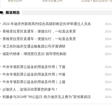
频道精选
2024 年迪庆州新闻系列综合高级职称定向评审通过人员名
2024-
单公示
香格里拉景区直通车：便捷出行，一站直达美景
2024-
香格里拉景区直通车：便捷出行，一站直达美景
2024-
张卫东到迪庆交通运输集团公司开展调研
2024-
福彩代销者：增强责任意识 倡导理性购彩
2024-
中央专项彩票公益金的用途及作用｜下篇
2024-
中央专项彩票公益金的用途及作用｜中篇
2024-
中央专项彩票公益金的用途及作用｜上篇
2024-
@迪庆人，这场活动需要您的参与！
2024-
积极参与2024年“99公益日·助力迪庆见义勇为”宣传募捐活
2024-
动倡议书